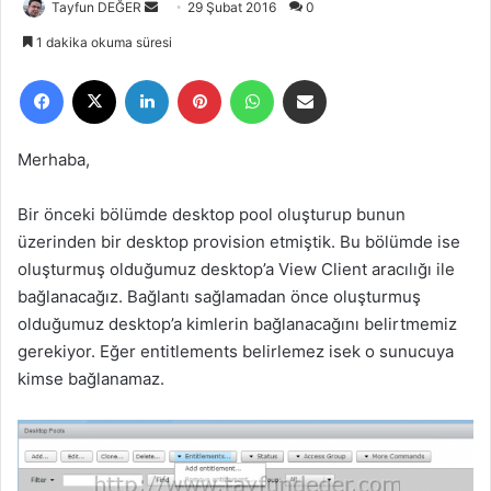
Tayfun DEĞER
B
29 Şubat 2016
0
i
1 dakika okuma süresi
r
Facebook
X
LinkedIn
Pinterest
WhatsApp
E-Posta ile paylaş
e
-
p
Merhaba,
o
s
Bir önceki bölümde desktop pool oluşturup bunun
t
üzerinden bir desktop provision etmiştik. Bu bölümde ise
a
oluşturmuş olduğumuz desktop’a View Client aracılığı ile
g
bağlanacağız. Bağlantı sağlamadan önce oluşturmuş
ö
olduğumuz desktop’a kimlerin bağlanacağını belirtmemiz
n
gerekiyor. Eğer entitlements belirlemez isek o sunucuya
d
e
kimse bağlanamaz.
r
m
e
k