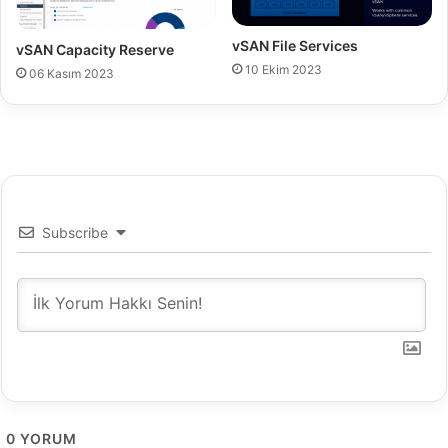
n
l
vSAN File Services
vSAN Capacity Reserve
o
10 Ekim 2023
06 Kasım 2023
a
d
Subscribe
0
YORUM