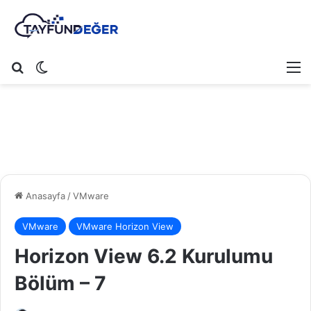
Arama yap ...
Dış görünümü değiştir
M
Anasayfa
/
VMware
VMware
VMware Horizon View
Horizon View 6.2 Kurulumu
Bölüm – 7