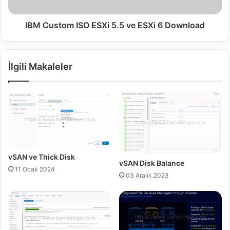
i
o
o
m
n
I
IBM Custom ISO ESXi 5.5 ve ESXi 6 Download
b
S
e
O
t
E
İlgili Makaleler
w
S
e
X
e
i
n
5
t
.
h
5
e
v
V
e
i
E
vSAN ve Thick Disk
vSAN Disk Balance
e
S
11 Ocak 2024
w
X
03 Aralık 2023
A
i
g
6
e
D
n
o
t
w