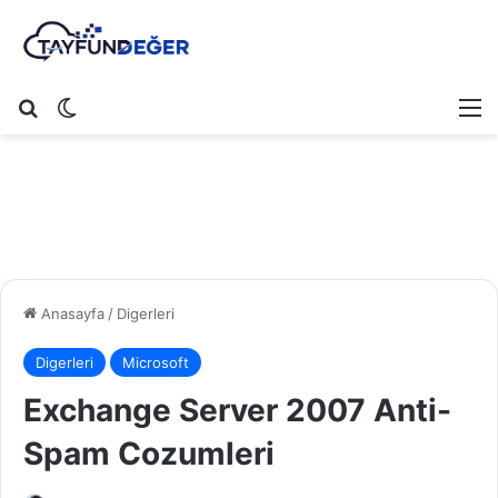
Arama yap ...
Dış görünümü değiştir
M
Anasayfa
/
Digerleri
Digerleri
Microsoft
Exchange Server 2007 Anti-
Spam Cozumleri