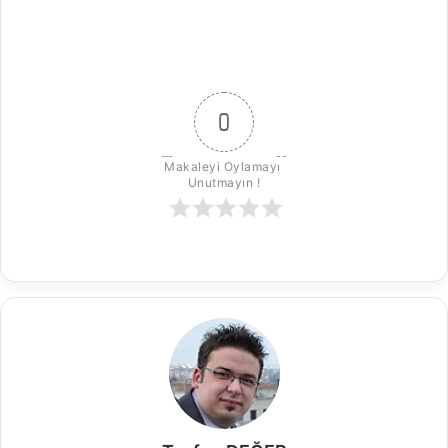
0
Makaleyi Oylamayı 
Unutmayın !