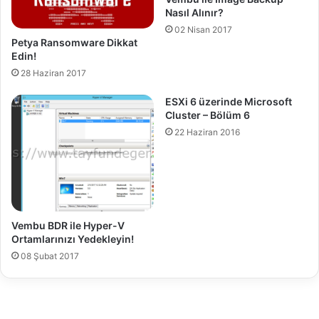
t
u
Nasıl Alınır?
i
l
02 Nisan 2017
o
a
Petya Ransomware Dikkat
n
m
Edin!
K
a
28 Haziran 2017
u
Y
r
o
ESXi 6 üzerinde Microsoft
u
n
Cluster – Bölüm 6
l
t
22 Haziran 2016
u
e
m
m
u
l
e
r
i
Vembu BDR ile Hyper-V
Ortamlarınızı Yedekleyin!
08 Şubat 2017