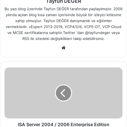
Tayfun DEĞER
Bu yazı blog üzerinde Tayfun DEĞER tarafından paylaşılmıştır. 2009
yılında açılan blog kısa zaman içerisinde büyük bir izleyici kitlesine
sahip olmuştur. Tayfun DEĞER danışmanlık ve eğitimler
vermektedir. vExpert 2013-2019, VCP4/5/6, VCP5-DT, VCP-Cloud
ve MCSE sertifikalarına sahiptir.Twitter 'dan @tayfundeger veya
RSS
ile sitedeki değişiklikleri takip edebilirsiniz.
We
b
sit
esi
I
S
A
S
e
r
v
e
r
2
ISA Server 2004 / 2006 Enterprise Edition