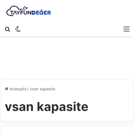
Arama yap ...
Dış görünümü değiştir
M
Anasayfa
/
vsan kapasite
vsan kapasite