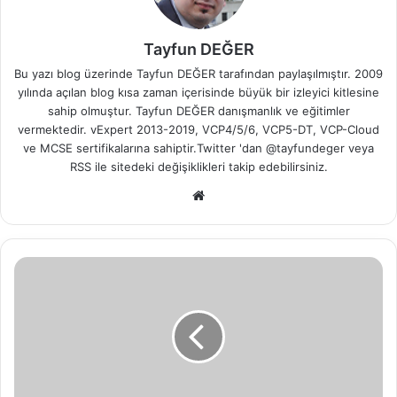
Tayfun DEĞER
Bu yazı blog üzerinde Tayfun DEĞER tarafından paylaşılmıştır. 2009
yılında açılan blog kısa zaman içerisinde büyük bir izleyici kitlesine
sahip olmuştur. Tayfun DEĞER danışmanlık ve eğitimler
vermektedir. vExpert 2013-2019, VCP4/5/6, VCP5-DT, VCP-Cloud
ve MCSE sertifikalarına sahiptir.Twitter 'dan @tayfundeger veya
RSS
ile sitedeki değişiklikleri takip edebilirsiniz.
We
b
sit
esi
V
M
w
a
r
e
N
S