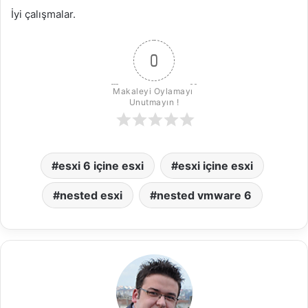
İyi çalışmalar.
0
Makaleyi Oylamayı 
Unutmayın !
esxi 6 içine esxi
esxi içine esxi
nested esxi
nested vmware 6