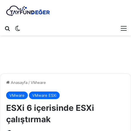
Arama yap ...
Dış görünümü değiştir
M
Anasayfa
/
VMware
VMware
VMware ESXi
ESXi 6 içerisinde ESXi
çalıştırmak