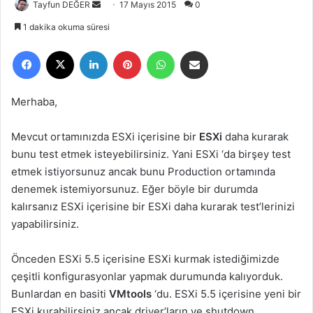
Tayfun DEĞER
B
17 Mayıs 2015
0
i
1 dakika okuma süresi
r
Facebook
X
LinkedIn
Pinterest
WhatsApp
E-Posta ile paylaş
e
-
p
Merhaba,
o
s
Mevcut ortamınızda ESXi içerisine bir
ESXi
daha kurarak
t
bunu test etmek isteyebilirsiniz. Yani ESXi ‘da birşey test
a
etmek istiyorsunuz ancak bunu Production ortamında
g
denemek istemiyorsunuz. Eğer böyle bir durumda
ö
kalırsanız ESXi içerisine bir ESXi daha kurarak test’lerinizi
n
yapabilirsiniz.
d
e
r
Önceden ESXi 5.5 içerisine ESXi kurmak istediğimizde
m
çeşitli konfigurasyonlar yapmak durumunda kalıyorduk.
e
Bunlardan en basiti
VMtools
‘du. ESXi 5.5 içerisine yeni bir
k
ESXi kurabilirsiniz ancak driver’ların ve shutdown