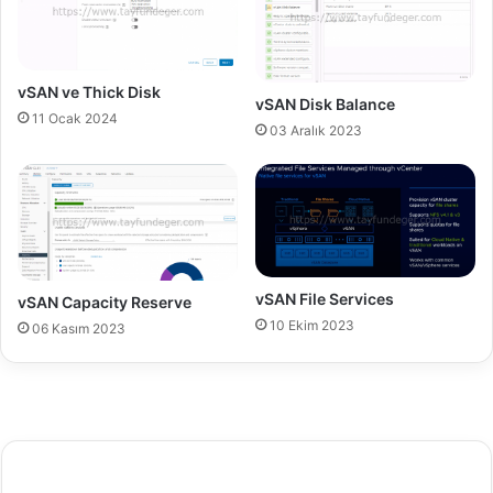
6
-
V
i
vSAN ve Thick Disk
vSAN Disk Balance
r
11 Ocak 2024
t
03 Aralık 2023
u
a
l
M
a
c
h
vSAN File Services
vSAN Capacity Reserve
i
10 Ekim 2023
06 Kasım 2023
n
e
M
e
t
r
i