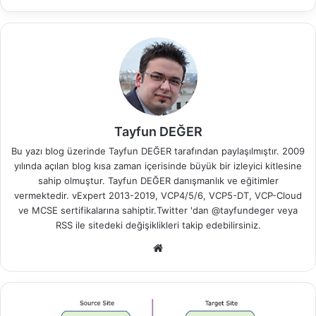
Tayfun DEĞER
Bu yazı blog üzerinde Tayfun DEĞER tarafından paylaşılmıştır. 2009
yılında açılan blog kısa zaman içerisinde büyük bir izleyici kitlesine
sahip olmuştur. Tayfun DEĞER danışmanlık ve eğitimler
vermektedir. vExpert 2013-2019, VCP4/5/6, VCP5-DT, VCP-Cloud
ve MCSE sertifikalarına sahiptir.Twitter 'dan @tayfundeger veya
RSS
ile sitedeki değişiklikleri takip edebilirsiniz.
We
b
sit
esi
v