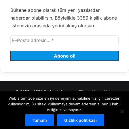
Bültene abone olarak tüm yeni yazılardan
haberdar olabilirsin. Böylelikle 3359 kişilik abone
listemizin arasında yerini almış olursun.
© 2008 - 2026 Tayfundeğer.com - Tüm hakları saklıdır.
Web sitemizde size en iyi deneyimi sunabilmemiz için çerezleri
Hosting
Bulut Sunucu
Sanal (VDS) Sunucu
Yönetilen Sunucu
kullanıyoruz. Bu siteyi kullanmaya devam ederseniz, bunu kabul
ettiğinizi varsayarız.
Kiralık Sunucu
Halka Arz Danışmanlık
Borsa
Tamam
Gizlilik politikası