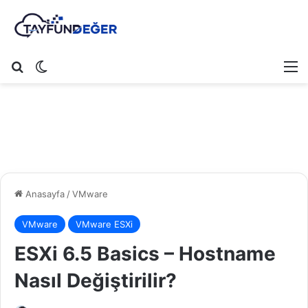
Arama yap ...
Dış görünümü değiştir
M
Anasayfa
/
VMware
VMware
VMware ESXi
ESXi 6.5 Basics – Hostname
Nasıl Değiştirilir?