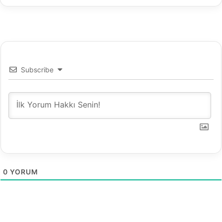
a
n
ı
l
ı
r
?
Subscribe
0
YORUM