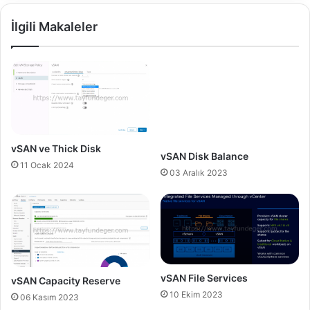
?
t
İlgili Makaleler
N
a
a
r
s
t
ı
Ö
l
z
Ç
e
a
l
l
l
ı
i
vSAN ve Thick Disk
vSAN Disk Balance
ş
ğ
11 Ocak 2024
ı
i
03 Aralık 2023
r
N
?
a
s
ı
l
K
u
vSAN File Services
vSAN Capacity Reserve
l
10 Ekim 2023
06 Kasım 2023
l