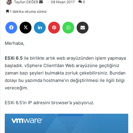
Tayfun DEĞER
B
08 Nisan 2017
0
i
1 dakika okuma süresi
r
Facebook
X
LinkedIn
Pinterest
WhatsApp
E-Posta ile paylaş
e
-
p
Merhaba,
o
s
ESXi 6.5
ile birlikte artık web arayüzünden işlem yapmaya
t
başladık. vSphere Client’dan Web arayüzüne geçtiğiniz
a
zaman bazı şeyleri bulmakta zorluk çekebilirsiniz. Bundan
g
dolayı bu yazımda hostname’ın değiştirilmesi ile ilgili bilgi
ö
vereceğim.
n
d
e
ESXi 6.5’in IP adresini browser’a yazıyoruz.
r
m
e
k