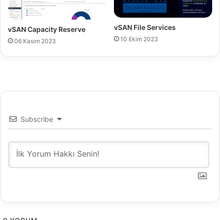
e
r
v
vSAN File Services
vSAN Capacity Reserve
a
10 Ekim 2023
06 Kasım 2023
r
?
1
.
B
ö
l
ü
Subscribe
m