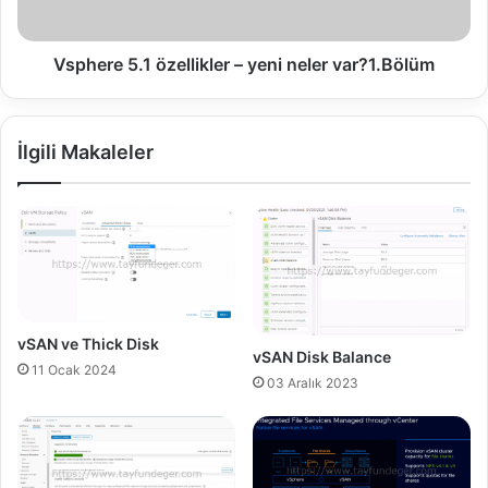
d
5
a
.
t
1
Vsphere 5.1 özellikler – yeni neler var?1.Bölüm
e
ö
.
z
e
İlgili Makaleler
l
l
i
k
l
e
r
–
y
vSAN ve Thick Disk
vSAN Disk Balance
e
11 Ocak 2024
n
03 Aralık 2023
i
n
e
l