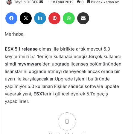
Tayfun DEĞER
B
18 Eylül 2012
0
Bir dakikadan az
i
Facebook
X
LinkedIn
Pinterest
WhatsApp
E-Posta ile paylaş
r
e
-
Merhaba,
p
o
ESX 5.1 release
olması ile birlikte artık mevcut 5.0
s
key’lerimizi 5.1 ‘ler için kullanabileceğiz.Birçok kullanıcı
t
şimdi
myvmware
‘den upgrade licenses bölümününden
a
lisanslarını upgrade etmeyi deneyecek ancak orada bir
g
uyarı ile karşılaşacaklar.Upgrade işlemi bu üründe
ö
yapılmıyor.5.0 kullanan kişiler sadece software update
n
yaparak yani,
ESX
‘lerini güncelleyerek 5.1’e geçiş
d
yapabilirler.
e
r
m
0
e
k