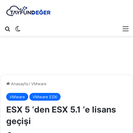
Arama yap ...
Dış görünümü değiştir
M
Anasayfa
/
VMware
VMware
VMware ESXi
ESX 5 ‘den ESX 5.1 ‘e lisans
geçişi