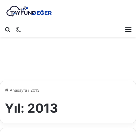
Arama yap ...
Dış görünümü değiştir
M
Anasayfa
/
2013
Yıl:
2013