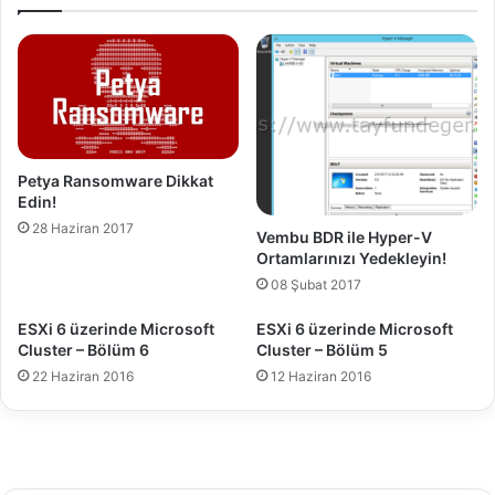
i
l
y
u
a
m
t
u
l
v
a
e
r
Y
ı
a
Petya Ransomware Dikkat
p
Edin!
ı
28 Haziran 2017
Vembu BDR ile Hyper-V
l
Ortamlarınızı Yedekleyin!
a
n
08 Şubat 2017
d
ESXi 6 üzerinde Microsoft
ESXi 6 üzerinde Microsoft
ı
Cluster – Bölüm 6
Cluster – Bölüm 5
r
ı
22 Haziran 2016
12 Haziran 2016
l
m
a
s
ı