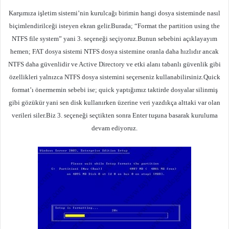
Karşımıza işletim sistemi’nin kurulcağı birimin hangi dosya sisteminde nasıl
biçimlendirilceği isteyen ekran gelir.Burada; “Format the partition using the
NTFS file system” yani 3. seçeneği seçiyoruz.Bunun sebebini açıklayayım
hemen; FAT dosya sistemi NTFS dosya sistemine oranla daha hızlıdır ancak
NTFS daha güvenlidir ve Active Directory ve etki alanı tabanlı güvenlik gibi
özellikleri yalnızca NTFS dosya sistemini seçerseniz kullanabilirsiniz.Quick
format’ı önermemin sebebi ise; quick yaptığımız taktirde dosyalar silinmiş
gibi gözükür yani sen disk kullanırken üzerine veri yazdıkça alttaki var olan
verileri siler.Biz 3. seçeneği seçtikten sonra Enter tuşuna basarak kuruluma
devam ediyoruz.