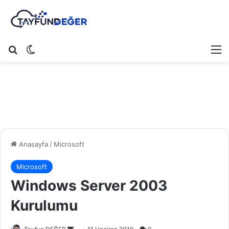
Arama yap ...
Dış görünümü değiştir
M
Anasayfa
/
Microsoft
Microsoft
Windows Server 2003
Kurulumu