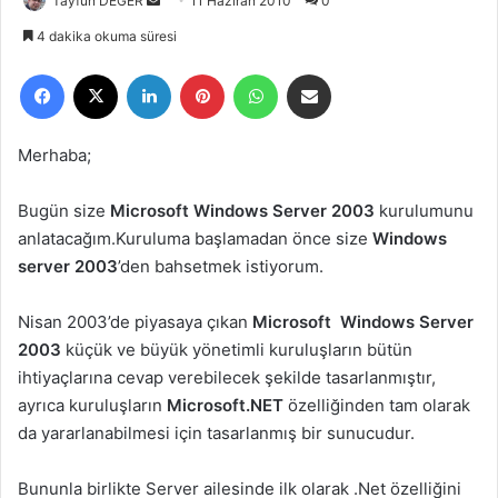
Tayfun DEĞER
B
11 Haziran 2010
0
i
4 dakika okuma süresi
r
Facebook
X
LinkedIn
Pinterest
WhatsApp
E-Posta ile paylaş
e
-
p
Merhaba;
o
s
Bugün size
Microsoft Windows Server 2003
kurulumunu
t
anlatacağım.Kuruluma başlamadan önce size
Windows
a
server 2003
’den bahsetmek istiyorum.
g
ö
Nisan 2003’de piyasaya çıkan
Microsoft Windows Server
n
2003
küçük ve büyük yönetimli kuruluşların bütün
d
e
ihtiyaçlarına cevap verebilecek şekilde tasarlanmıştır,
r
ayrıca kuruluşların
Microsoft.NET
özelliğinden tam olarak
m
da yararlanabilmesi için tasarlanmış bir sunucudur.
e
k
Bununla birlikte Server ailesinde ilk olarak .Net özelliğini