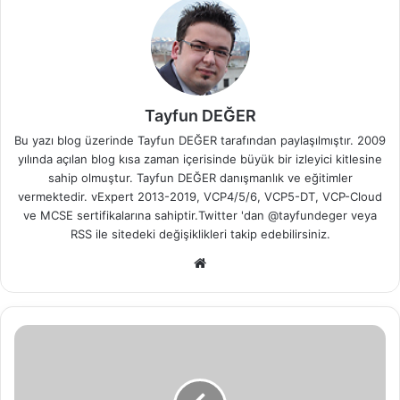
Tayfun DEĞER
Bu yazı blog üzerinde Tayfun DEĞER tarafından paylaşılmıştır. 2009
yılında açılan blog kısa zaman içerisinde büyük bir izleyici kitlesine
sahip olmuştur. Tayfun DEĞER danışmanlık ve eğitimler
vermektedir. vExpert 2013-2019, VCP4/5/6, VCP5-DT, VCP-Cloud
ve MCSE sertifikalarına sahiptir.Twitter 'dan @tayfundeger veya
RSS
ile sitedeki değişiklikleri takip edebilirsiniz.
We
b
sit
esi
W
i
n
d