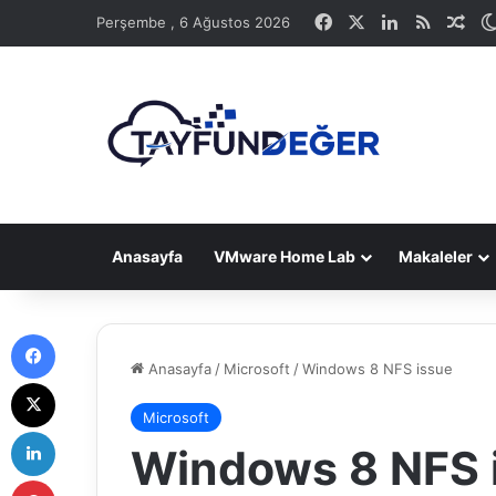
Facebook
X
LinkedIn
RSS
Ras
Perşembe , 6 Ağustos 2026
Anasayfa
VMware Home Lab
Makaleler
Facebook
Anasayfa
/
Microsoft
/
Windows 8 NFS issue
X
Microsoft
LinkedIn
Windows 8 NFS 
Pinterest