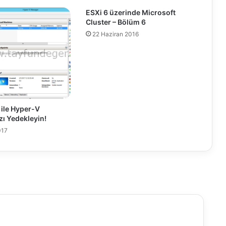
e
ESXi 6 üzerinde Microsoft
r
Cluster – Bölüm 6
N
22 Haziran 2016
e
t
w
o
r
k
C
ile Hyper-V
o
zı Yedekleyin!
n
017
n
e
c
t
i
o
n
İ
s