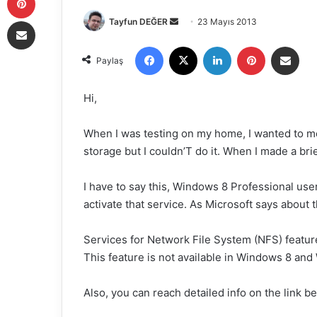
E-Posta ile paylaş
Tayfun DEĞER
B
23 Mayıs 2013
i
Facebook
X
LinkedIn
Pinterest
E-Posta ile paylaş
r
Paylaş
e
-
Hi,
p
o
When I was testing on my home, I wanted to m
s
storage but I couldn’T do it. When I made a brie
t
a
I have to say this, Windows 8 Professional use
g
activate that service. As Microsoft says about t
ö
n
Services for Network File System (NFS) feature
d
This feature is not available in Windows 8 and
e
r
Also, you can reach detailed info on the link b
m
e