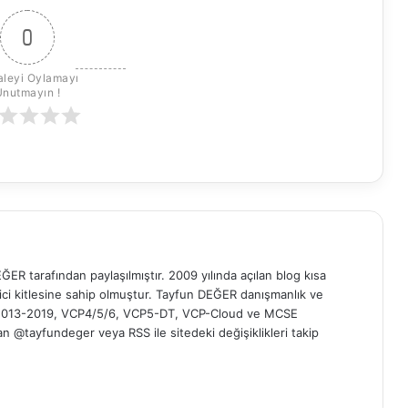
0
leyi Oylamayı 
Unutmayın !
ER tarafından paylaşılmıştır. 2009 yılında açılan blog kısa
yici kitlesine sahip olmuştur. Tayfun DEĞER danışmanlık ve
t 2013-2019, VCP4/5/6, VCP5-DT, VCP-Cloud ve MCSE
 'dan @tayfundeger veya
RSS
ile sitedeki değişiklikleri takip