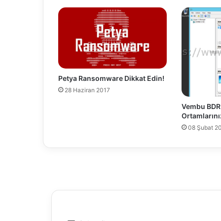
a
t
d
a
t
a
s
Petya Ransomware Dikkat Edin!
t
28 Haziran 2017
o
r
Vembu BDR 
e
Ortamlarını
s
08 Şubat 2
f
o
r
h
o
s
t
i
s