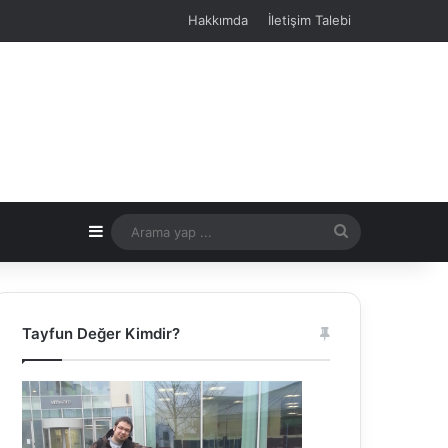
Hakkımda
İletişim Talebi
Kenar Bölmesi
Arama
yap
...
Tayfun Değer Kimdir?