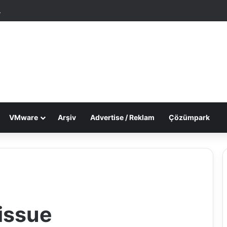
tgele Makale
Dış görünümü değiştir
VMware
Arşiv
Advertise / Reklam
Çözümpark
issue