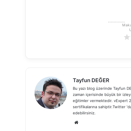
Maka
Tayfun DEĞER
Bu yazı blog üzerinde Tayfun DEĞ
zaman içerisinde büyük bir izle
eğitimler vermektedir. vExper
sertifikalarına sahiptir.Twitter
edebilirsiniz.
We
b