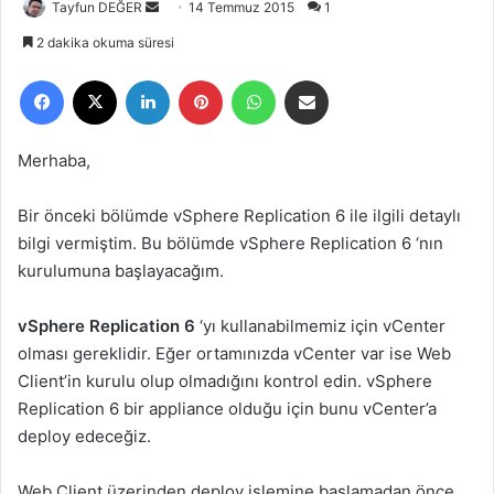
Tayfun DEĞER
B
14 Temmuz 2015
1
i
2 dakika okuma süresi
r
Facebook
X
LinkedIn
Pinterest
WhatsApp
E-Posta ile paylaş
e
-
p
Merhaba,
o
s
Bir önceki bölümde vSphere Replication 6 ile ilgili detaylı
t
bilgi vermiştim. Bu bölümde vSphere Replication 6 ‘nın
a
kurulumuna başlayacağım.
g
ö
vSphere Replication 6
‘yı kullanabilmemiz için vCenter
n
olması gereklidir. Eğer ortamınızda vCenter var ise Web
d
e
Client’in kurulu olup olmadığını kontrol edin. vSphere
r
Replication 6 bir appliance olduğu için bunu vCenter’a
m
deploy edeceğiz.
e
k
Web Client üzerinden deploy işlemine başlamadan önce