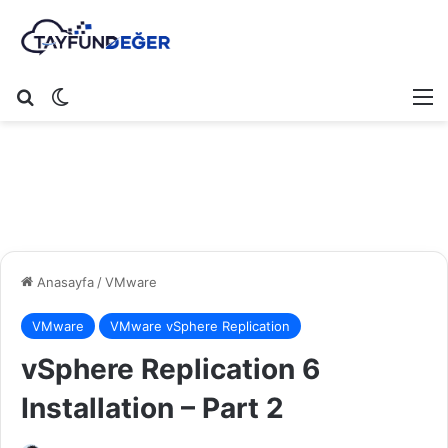
Arama yap ...
Dış görünümü değiştir
M
Anasayfa
/
VMware
VMware
VMware vSphere Replication
vSphere Replication 6
Installation – Part 2