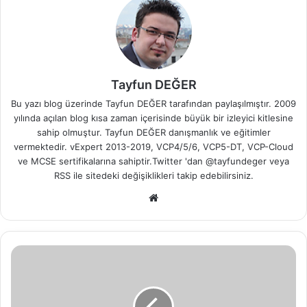
Tayfun DEĞER
Bu yazı blog üzerinde Tayfun DEĞER tarafından paylaşılmıştır. 2009
yılında açılan blog kısa zaman içerisinde büyük bir izleyici kitlesine
sahip olmuştur. Tayfun DEĞER danışmanlık ve eğitimler
vermektedir. vExpert 2013-2019, VCP4/5/6, VCP5-DT, VCP-Cloud
ve MCSE sertifikalarına sahiptir.Twitter 'dan @tayfundeger veya
RSS
ile sitedeki değişiklikleri takip edebilirsiniz.
We
b
sit
esi
v
S
p
h