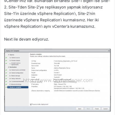
vCenter’ınız var. Bunlardan birtanesi Site-1 diğeri ise Site-
2. Site-1’den Site-2’ye replikasyon yapmak istiyorsanız
Site-1’in üzerinde vSphere Replication’ı, Site-2’nin
üzerinede vSphere Replication’ı kurmalısınız. Her iki
vSphere Replication’ı aynı vCenter’a kuramazsınız.
Next ile devam ediyoruz.