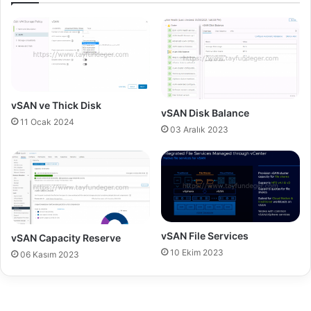
c
i
t
o
i
n
o
6
n
C
-
o
P
n
vSAN ve Thick Disk
vSAN Disk Balance
a
f
11 Ocak 2024
r
i
03 Aralık 2023
t
g
1
u
r
a
t
i
o
vSAN File Services
vSAN Capacity Reserve
n
10 Ekim 2023
06 Kasım 2023
–
P
a
r