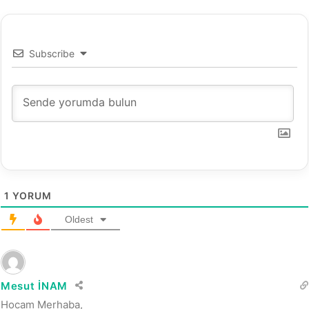
t
3
Subscribe
1
YORUM
Oldest
Mesut İNAM
Hocam Merhaba,