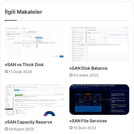
v
r
İlgili Makaleler
S
B
p
u
h
i
e
l
r
d
e
n
u
m
b
vSAN ve Thick Disk
vSAN Disk Balance
e
11 Ocak 2024
r
03 Aralık 2023
vSAN File Services
vSAN Capacity Reserve
10 Ekim 2023
06 Kasım 2023