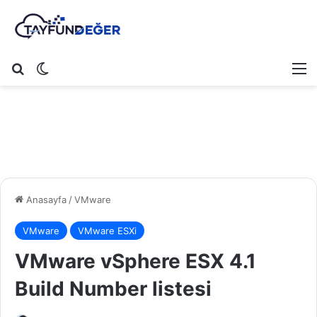
Arama yap ...
Dış görünümü değiştir
M
Anasayfa
/
VMware
VMware
VMware ESXi
VMware vSphere ESX 4.1
Build Number listesi