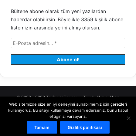
Bültene abone olarak tüm yeni yazılardan
haberdar olabilirsin. Böylelikle 3359 kişilik abone
listemizin arasında yerini almış olursun.
© 2008 - 2026 Tayfundeğer.com - Tüm hakları saklıdır.
Web sitemizde size en iyi deneyimi sunabilmemiz için çerezleri
Hosting
Bulut Sunucu
Sanal (VDS) Sunucu
Yönetilen Sunucu
kullanıyoruz. Bu siteyi kullanmaya devam ederseniz, bunu kabul
ettiğinizi varsayarız.
Kiralık Sunucu
Halka Arz Danışmanlık
Borsa
Tamam
Gizlilik politikası