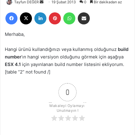
Tayfun DEĞER
B
19 Şubat 2013
0
Bir dakikadan az
i
Facebook
X
LinkedIn
Pinterest
WhatsApp
E-Posta ile paylaş
r
e
-
Merhaba,
p
o
Hangi ürünü kullandığınızı veya kullanmış olduğunuz
build
s
number
‘ın hangi versiyon olduğunu görmek için aşağıya
t
ESX 4.1
için yayınlanan build number listesini ekliyorum.
a
[table “2” not found /]
g
ö
n
0
d
e
Makaleyi Oylamayı 
r
Unutmayın !
m
e
k