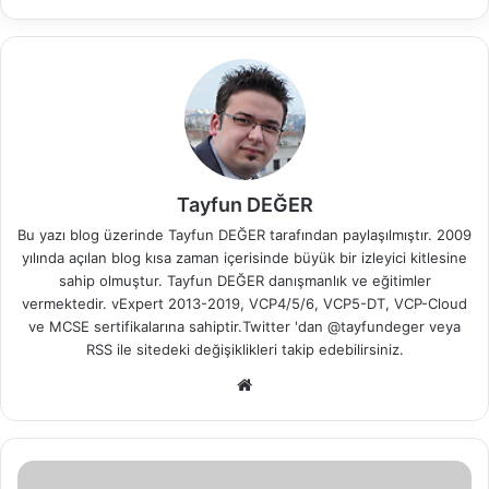
Tayfun DEĞER
Bu yazı blog üzerinde Tayfun DEĞER tarafından paylaşılmıştır. 2009
yılında açılan blog kısa zaman içerisinde büyük bir izleyici kitlesine
sahip olmuştur. Tayfun DEĞER danışmanlık ve eğitimler
vermektedir. vExpert 2013-2019, VCP4/5/6, VCP5-DT, VCP-Cloud
ve MCSE sertifikalarına sahiptir.Twitter 'dan @tayfundeger veya
RSS
ile sitedeki değişiklikleri takip edebilirsiniz.
We
b
sit
esi
G