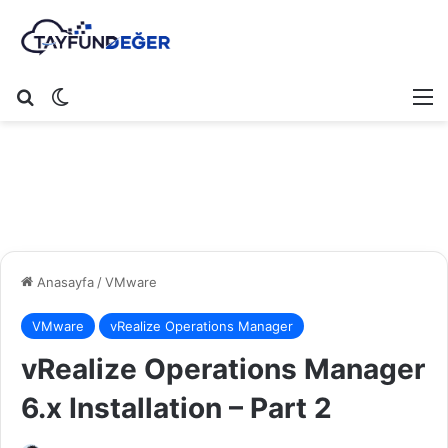
Arama yap ...
Dış görünümü değiştir
M
Anasayfa
/
VMware
VMware
vRealize Operations Manager
vRealize Operations Manager
6.x Installation – Part 2