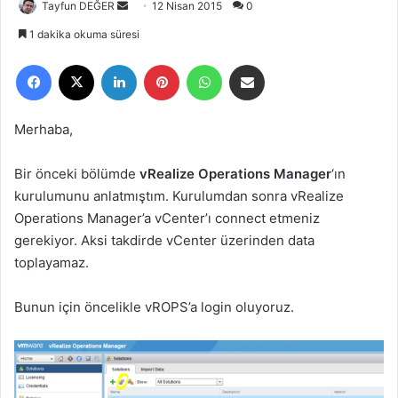
Tayfun DEĞER
B
12 Nisan 2015
0
i
1 dakika okuma süresi
r
Facebook
X
LinkedIn
Pinterest
WhatsApp
E-Posta ile paylaş
e
-
p
Merhaba,
o
s
Bir önceki bölümde
vRealize Operations Manager
‘ın
t
kurulumunu anlatmıştım. Kurulumdan sonra vRealize
a
Operations Manager’a vCenter’ı connect etmeniz
g
gerekiyor. Aksi takdirde vCenter üzerinden data
ö
toplayamaz.
n
d
e
Bunun için öncelikle vROPS’a login oluyoruz.
r
m
e
k