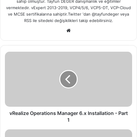
sahip olmuştur. Tayfun DEĞER danışmanlık ve eğitimler
vermektedir. vExpert 2013-2019, VCP4/5/6, VCP5-DT, VCP-Cloud
ve MCSE sertifikalarına sahiptir.Twitter 'dan @tayfundeger veya
RSS
ile sitedeki değişiklikleri takip edebilirsiniz.
We
b
sit
esi
v
R
e
a
l
i
z
e
O
p
vRealize Operations Manager 6.x Installation - Part
e
1
r
a
v