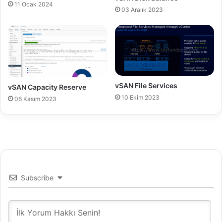
11 Ocak 2024
a
03 Aralık 2023
t
i
o
n
-
P
a
vSAN File Services
vSAN Capacity Reserve
r
10 Ekim 2023
06 Kasım 2023
t
1
Subscribe