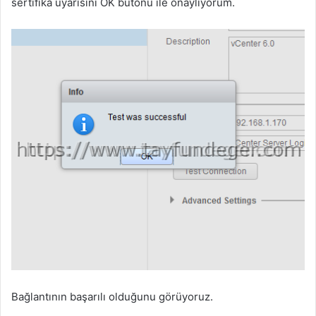
sertifika uyarısını OK butonu ile onaylıyorum.
Bağlantının başarılı olduğunu görüyoruz.