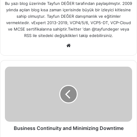
Bu yazı blog üzerinde Tayfun DEĞER tarafından paylaşılmıştır. 2009
yılında açılan blog kısa zaman içerisinde büyük bir izleyici kitlesine
sahip olmuştur. Tayfun DEĞER danışmanlık ve eğitimler
vermektedir. vExpert 2013-2019, VCP4/5/6, VCP5-DT, VCP-Cloud
ve MCSE sertifikalarına sahiptir.Twitter 'dan @tayfundeger veya
RSS
ile sitedeki değişiklikleri takip edebilirsiniz.
We
b
sit
esi
B
u
s
i
n
e
s
s
C
o
Business Continuity and Minimizing Downtime
n