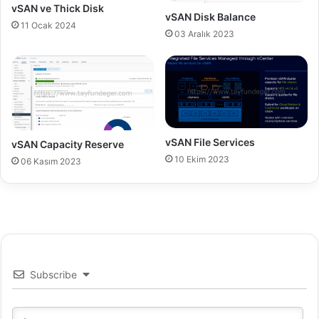
o
.
vSAN ve Thick Disk
vSAN Disk Balance
w
0
11 Ocak 2024
n
03 Aralık 2023
t
i
m
e
vSAN File Services
vSAN Capacity Reserve
10 Ekim 2023
06 Kasım 2023
Subscribe