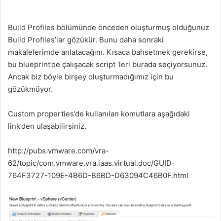
Build Profiles bölümünde önceden oluşturmuş olduğunuz
Build Profiles’lar gözükür. Bunu daha sonraki
makalelerimde anlatacağım. Kısaca bahsetmek gerekirse,
bu blueprint’de çalışacak script ‘leri burada seçiyorsunuz.
Ancak biz böyle birşey oluşturmadığımız için bu
gözükmüyor.
Custom properties’de kullanılan komutlara aşağıdaki
link’den ulaşabilirsiniz.
http://pubs.vmware.com/vra-
62/topic/com.vmware.vra.iaas.virtual.doc/GUID-
764F3727-109E-4B6D-B6BD-D63094C46B0F.html