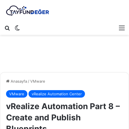
Arama yap ...
Dış görünümü değiştir
M
Anasayfa
/
VMware
VMware
vRealize Automation Center
vRealize Automation Part 8 –
Create and Publish
Blueprints