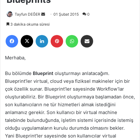
Tayfun DEĞER
B
01 Şubat 2015
0
i
3 dakika okuma süresi
r
Facebook
X
LinkedIn
Pinterest
WhatsApp
E-Posta ile paylaş
e
-
p
Merhaba,
o
s
Bu bölümde
Blueprint
oluşturmayı anlatacağım.
t
Blueprint’ler virtual, cloud veya fiziksel makineler için bir
a
çok özellik sunar. Blueprint’ler sayesinde Workflow’lar
g
oluşturabiliriz. Bir Blueprint oluşturmaya başlamadan önce,
ö
son kullanıcıların ne tür hizmetleri almak istediğini
n
anlamanız gerekir. Son kullanıcı bir virtual machine
d
e
talebinde bulunduğunda, işletim sistemi içerisinde istemiş
r
olduğu uygulamaların kurulu durumda olmasını bekler.
m
Yani Blueprint’ler sayesinde son kullanıcılar virtual