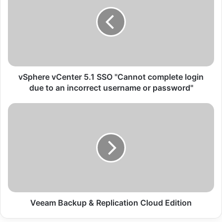
p
h
e
r
e
v
C
e
vSphere vCenter 5.1 SSO "Cannot complete login
n
due to an incorrect username or password"
t
e
V
r
e
5
e
.
a
1
m
S
B
S
a
O
c
"
k
C
u
Veeam Backup & Replication Cloud Edition
a
p
n