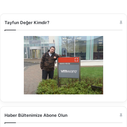
p
a
s
s
Tayfun Değer Kimdir?
w
o
r
d
"
Haber Bültenimize Abone Olun