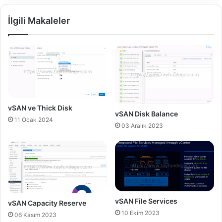
&
n
R
İlgili Makaleler
o
e
t
p
c
l
o
i
m
c
p
a
l
t
e
i
t
o
vSAN ve Thick Disk
vSAN Disk Balance
e
n
11 Ocak 2024
l
C
03 Aralık 2023
o
l
g
o
i
u
n
d
d
E
u
d
e
i
vSAN File Services
vSAN Capacity Reserve
t
t
10 Ekim 2023
06 Kasım 2023
o
i