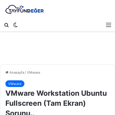
Arama yap ...
Dış görünümü değiştir
M
Anasayfa
/
VMware
VMware
VMware Workstation Ubuntu
Fullscreen (Tam Ekran)
Sorunu..