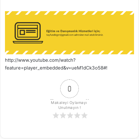
k
http://www.youtube.com/watch?
feature=player_embedded&v=ueM1dCk3o58#!
0
Makaleyi Oylamayı 
Unutmayın !