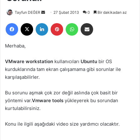
Tayfun DEĞER
B
27 Şubat 2013
0
Bir dakikadan az
i
Facebook
X
LinkedIn
Pinterest
WhatsApp
E-Posta ile paylaş
r
e
-
Merhaba,
p
o
VMware workstation
kullanıcıları
Ubuntu
bir OS
s
kurduklarında tam ekran çalışamama gibi sorunlar ile
t
karşılaşabilirler.
a
g
Bu sorunu aşmak çok zor değil aslında çok basit bir
ö
yöntemi var.
Vmware tools
yükleyerek bu sorundan
n
kurtulabilirsiniz.
d
e
Konu ile ilgili aşağıdaki video size yardımcı olacaktır.
r
m
e