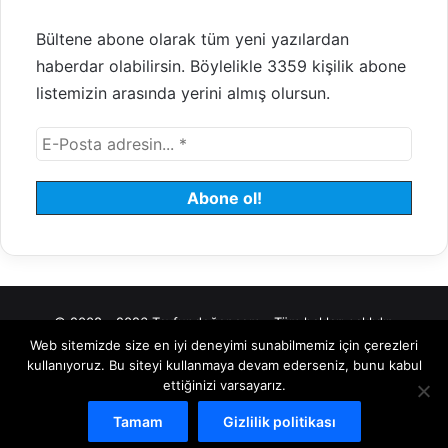
Bültene abone olarak tüm yeni yazılardan
haberdar olabilirsin. Böylelikle 3359 kişilik abone
listemizin arasında yerini almış olursun.
© 2008 - 2026 Tayfundeğer.com - Tüm hakları saklıdır.
Web sitemizde size en iyi deneyimi sunabilmemiz için çerezleri
Hosting
Bulut Sunucu
Sanal (VDS) Sunucu
Yönetilen Sunucu
kullanıyoruz. Bu siteyi kullanmaya devam ederseniz, bunu kabul
ettiğinizi varsayarız.
Kiralık Sunucu
Halka Arz Danışmanlık
Borsa
Tamam
Gizlilik politikası