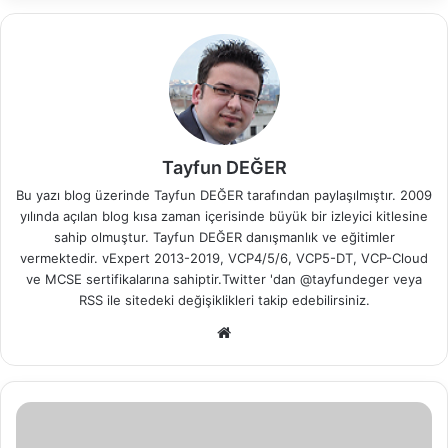
Tayfun DEĞER
Bu yazı blog üzerinde Tayfun DEĞER tarafından paylaşılmıştır. 2009
yılında açılan blog kısa zaman içerisinde büyük bir izleyici kitlesine
sahip olmuştur. Tayfun DEĞER danışmanlık ve eğitimler
vermektedir. vExpert 2013-2019, VCP4/5/6, VCP5-DT, VCP-Cloud
ve MCSE sertifikalarına sahiptir.Twitter 'dan @tayfundeger veya
RSS
ile sitedeki değişiklikleri takip edebilirsiniz.
We
b
sit
esi
v
S