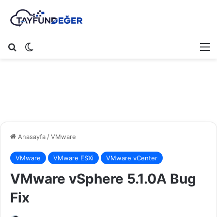
Arama yap ...
Dış görünümü değiştir
M
Anasayfa
/
VMware
VMware
VMware ESXi
VMware vCenter
VMware vSphere 5.1.0A Bug
Fix