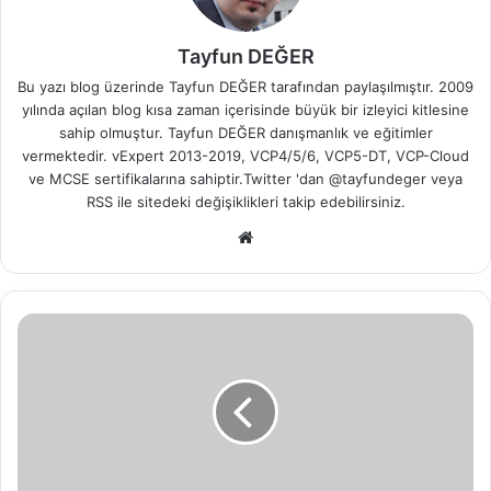
Tayfun DEĞER
Bu yazı blog üzerinde Tayfun DEĞER tarafından paylaşılmıştır. 2009
yılında açılan blog kısa zaman içerisinde büyük bir izleyici kitlesine
sahip olmuştur. Tayfun DEĞER danışmanlık ve eğitimler
vermektedir. vExpert 2013-2019, VCP4/5/6, VCP5-DT, VCP-Cloud
ve MCSE sertifikalarına sahiptir.Twitter 'dan @tayfundeger veya
RSS
ile sitedeki değişiklikleri takip edebilirsiniz.
We
b
sit
esi
J
a
v
a
s
c
r
i