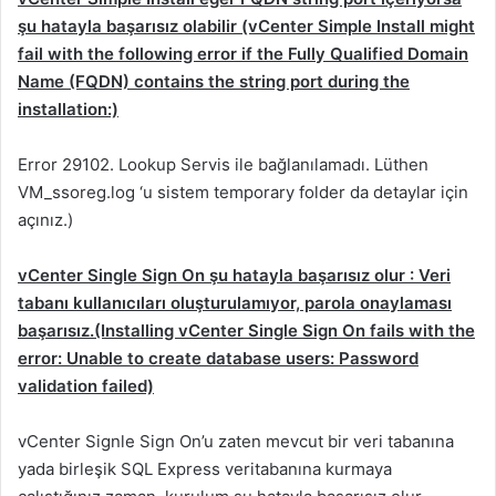
şu hatayla başarısız olabilir (vCenter Simple Install might
fail with the following error if the Fully Qualified Domain
Name (FQDN) contains the string port during the
installation:)
Error 29102. Lookup Servis ile bağlanılamadı. Lüthen
VM_ssoreg.log ‘u sistem temporary folder da detaylar için
açınız.)
vCenter Single Sign On şu hatayla başarısız olur : Veri
tabanı kullanıcıları oluşturulamıyor, parola onaylaması
başarısız.(Installing vCenter Single Sign On fails with the
error: Unable to create database users: Password
validation failed)
vCenter Signle Sign On’u zaten mevcut bir veri tabanına
yada birleşik SQL Express veritabanına kurmaya