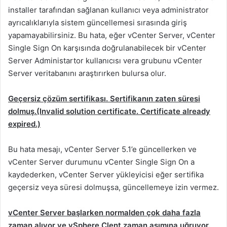
installer tarafından sağlanan kullanıcı veya administrator
ayrıcalıklarıyla sistem güncellemesi sırasında giriş
yapamayabilirsiniz. Bu hata, eğer vCenter Server, vCenter
Single Sign On karşısında doğrulanabilecek bir vCenter
Server Administartor kullanıcısı vera grubunu vCenter
Server veritabanını araştırırken bulursa olur.
Geçersiz çözüm sertifikası. Sertifikanın zaten süresi
dolmuş.(Invalid solution certificate. Certificate already
expired.)
Bu hata mesajı, vCenter Server 5.1’e güncellerken ve
vCenter Server durumunu vCenter Single Sign On a
kaydederken, vCenter Server yükleyicisi eğer sertifika
geçersiz veya süresi dolmuşsa, güncellemeye izin vermez.
vCenter Server başlarken normalden çok daha fazla
zaman alıyor ve vSphere Clent zaman aşımına uğruyor.