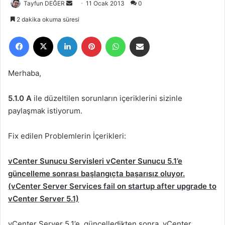
Tayfun DEĞER
B
11 Ocak 2013
0
i
2 dakika okuma süresi
r
Facebook
X
LinkedIn
Pinterest
WhatsApp
E-Posta ile paylaş
e
-
p
Merhaba,
o
s
5.1.0 A
ile düzeltilen sorunların içeriklerini sizinle
t
paylaşmak istiyorum.
a
g
Fix edilen Problemlerin İçerikleri:
ö
n
vCenter Sunucu Servisleri vCenter Sunucu 5.1’e
d
e
güncelleme sonrası başlangıçta başarısız oluyor.
r
(vCenter Server Services fail on startup after upgrade to
m
vCenter Server 5.1)
e
k
vCenter Server 5.1’e güncelledikten sonra, vCenter