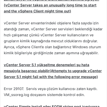
(vCenter Server takes an unusually long time to start
and the vSphere Client might time out)
vCenter Server envanterindeki objelere fazla sayıda izin
atandığı zaman, vCenter Server servisleri beklendiği kadar
hızlı çalışamaz çünkü vCenter Server kullanıcıların ve
grupların kimlik kaynağında mevcut olduklarını doğrular.
Ayrıca, vSphere Client’e olan bağlantınız Windows oturum
kimlik bilgileriyle girdiğinizde zaman aşımına uğrayabilir.
vCenter Server 5.1 yükseltme denemeleri şu hata
mesajıyla başarısız olabilir(Attempts to upgrade vCenter
Server 5.1 might fail with the following error message)
Error 29107. Servis veya çözüm kullanıcısı zaten kayıtlı.
VM_ssoreg.log dosyasını sistemde kontrol edin.
vCenter Simple Install eğer FQDN string port içeriyorsa