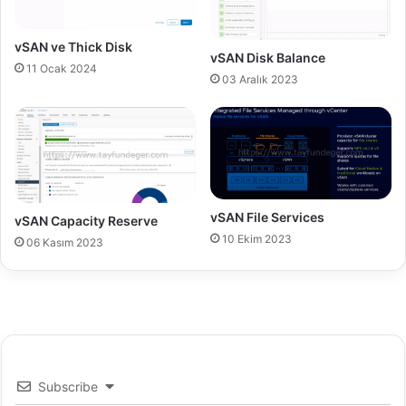
n
n
l
c
o
e
vSAN ve Thick Disk
vSAN Disk Balance
a
E
11 Ocak 2024
d
m
03 Aralık 2023
L
b
i
e
n
d
k
d
'
e
i
d
D
vSAN File Services
vSAN Capacity Reserve
a
10 Ekim 2023
06 Kasım 2023
t
a
b
a
s
e
Subscribe