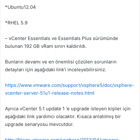
*Ubuntu12.04
*RHEL 5.9
– vCenter Essentials ve Essentials Plus sürümünde
bulunan 192 GB vRam sınırı kaldırıldı.
Bunların devamı ve en önemlisi çözülen sorunların
detayları için aşağıdaki link’i inceleyebilirsiniz.
https://www.vmware.com/support/vsphere5/doc/vsphere-
vcenter-server-51u1-release-notes.html
Ayrıca vCenter 5.1 update 1 ‘e upgrade isteyen kişiler için
aşağıdaki link yardımcı olacaktır. Kısaca anlatılmış bir
upgrade senaryosu mevcutdur.
http://blogs.vmware.com/vsphere/2013/04/vmware-