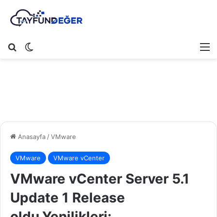
Arama yap ...
Dış görünümü değiştir
M
Anasayfa
/
VMware
VMware
VMware vCenter
VMware vCenter Server 5.1
Update 1 Release
oldu.Yenilikleri: