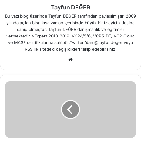
Tayfun DEĞER
Bu yazı blog üzerinde Tayfun DEĞER tarafından paylaşılmıştır. 2009
yılında açılan blog kısa zaman içerisinde büyük bir izleyici kitlesine
sahip olmuştur. Tayfun DEĞER danışmanlık ve eğitimler
vermektedir. vExpert 2013-2019, VCP4/5/6, VCP5-DT, VCP-Cloud
ve MCSE sertifikalarına sahiptir.Twitter 'dan @tayfundeger veya
RSS
ile sitedeki değişiklikleri takip edebilirsiniz.
We
b
sit
esi
Z
i
m
b
r
a
O
u
t