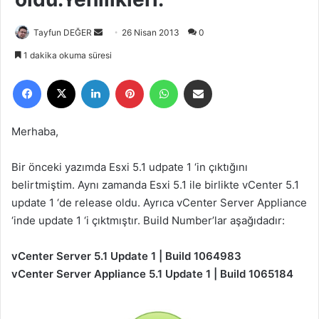
Tayfun DEĞER
B
26 Nisan 2013
0
i
1 dakika okuma süresi
r
Facebook
X
LinkedIn
Pinterest
WhatsApp
E-Posta ile paylaş
e
-
p
Merhaba,
o
s
Bir önceki yazımda Esxi 5.1 udpate 1 ‘in çıktığını
t
belirtmiştim. Aynı zamanda Esxi 5.1 ile birlikte vCenter 5.1
a
update 1 ‘de release oldu. Ayrıca vCenter Server Appliance
g
‘inde update 1 ‘i çıktmıştır. Build Number’lar aşağıdadır:
ö
n
vCenter Server 5.1 Update 1 | Build 1064983
d
e
vCenter Server Appliance 5.1 Update 1 | Build 1065184
r
m