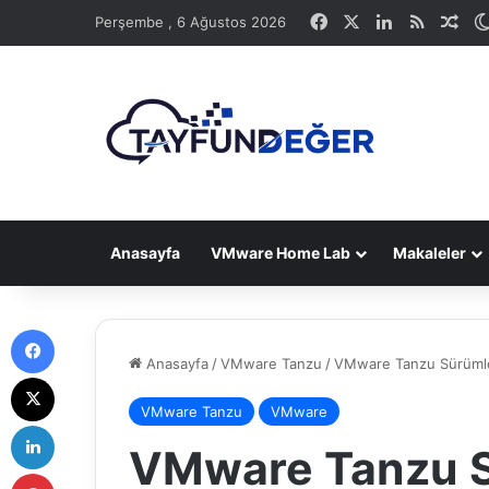
Facebook
X
LinkedIn
RSS
Ras
Perşembe , 6 Ağustos 2026
Anasayfa
VMware Home Lab
Makaleler
Facebook
Anasayfa
/
VMware Tanzu
/
VMware Tanzu Sürümle
X
VMware Tanzu
VMware
LinkedIn
VMware Tanzu Sü
Pinterest