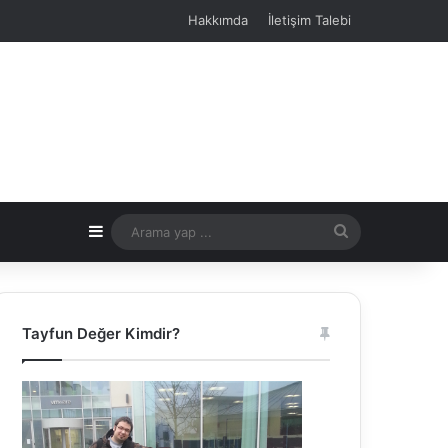
Hakkımda
İletişim Talebi
Kenar Bölmesi
Arama
yap
...
Tayfun Değer Kimdir?