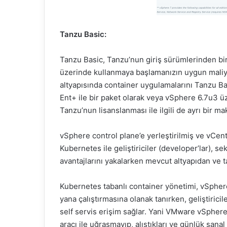
Tanzu Basic:
Tanzu Basic, Tanzu’nun giriş sürümlerinden biri
üzerinde kullanmaya başlamanızın uygun maliye
altyapısında container uygulamalarını Tanzu Bas
Ent+ ile bir paket olarak veya vSphere 6.7u3 üze
Tanzu’nun lisanslanması ile ilgili de ayrı bir m
vSphere control plane’e yerleştirilmiş ve vCe
Kubernetes ile geliştiriciler (developer’lar),
avantajlarını yakalarken mevcut altyapıdan ve ta
Kubernetes tabanlı container yönetimi, vSphere 
yana çalıştırmasına olanak tanırken, geliştirici
self servis erişim sağlar. Yani VMware vSphere 
aracı ile uğraşmayıp, alıştıkları ve günlük san