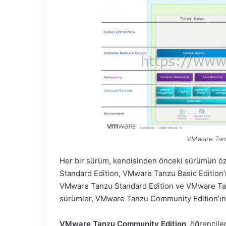
k
VMware Tanz
Her bir sürüm, kendisinden önceki sürümün özel
Standard Edition, VMware Tanzu Basic Edition’
VMware Tanzu Standard Edition ve VMware Tanzu
sürümler, VMware Tanzu Community Edition’ın t
VMware Tanzu Community Edition
, öğrenciler