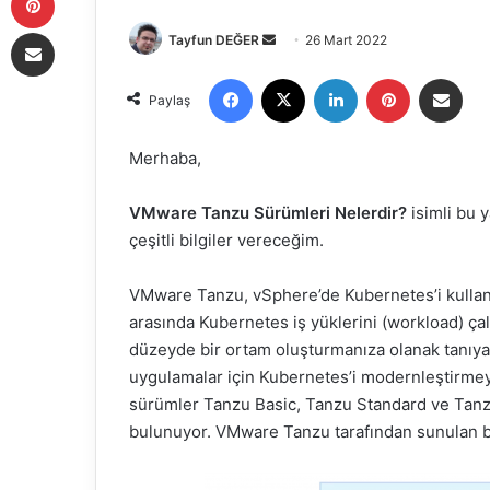
E-Posta ile paylaş
Tayfun DEĞER
B
26 Mart 2022
i
Facebook
X
LinkedIn
Pinterest
E-Posta ile paylaş
r
Paylaş
e
-
Merhaba,
p
o
VMware Tanzu Sürümleri Nelerdir?
isimli bu 
s
çeşitli bilgiler vereceğim.
t
a
VMware Tanzu, vSphere’de Kubernetes’i kullanma
g
arasında Kubernetes iş yüklerini (workload) ça
ö
düzeyde bir ortam oluşturmanıza olanak tanıy
n
uygulamalar için Kubernetes’i modernleştirmey
d
sürümler Tanzu Basic, Tanzu Standard ve Tanz
e
bulunuyor. VMware Tanzu tarafından sunulan b
r
m
e