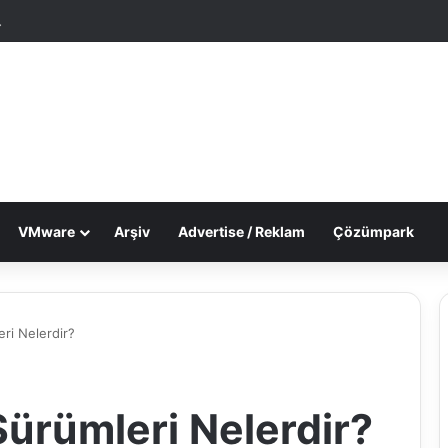
tgele Makale
Dış görünümü değiştir
VMware
Arşiv
Advertise / Reklam
Çözümpark
ri Nelerdir?
rümleri Nelerdir?