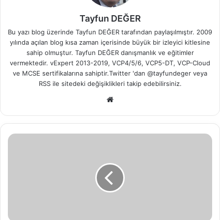
Tayfun DEĞER
Bu yazı blog üzerinde Tayfun DEĞER tarafından paylaşılmıştır. 2009
yılında açılan blog kısa zaman içerisinde büyük bir izleyici kitlesine
sahip olmuştur. Tayfun DEĞER danışmanlık ve eğitimler
vermektedir. vExpert 2013-2019, VCP4/5/6, VCP5-DT, VCP-Cloud
ve MCSE sertifikalarına sahiptir.Twitter 'dan @tayfundeger veya
RSS
ile sitedeki değişiklikleri takip edebilirsiniz.
We
b
sit
esi
V
M
w
a
r
e
N
S