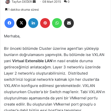
Tayfun DEĞER
B
08 Mart 2015
0
i
1 dakika okuma süresi
r
Facebook
X
LinkedIn
Pinterest
WhatsApp
E-Posta ile paylaş
e
-
p
Merhaba,
o
s
Bir önceki bölümde Cluster üzerine agent’ları yükleyip
t
bunların doğrulamasını yapmıştık. Bu bölümde ise VXLAN
a
yani
Virtual Extensible LAN
‘ın nasıl enable duruma
g
getireceğimizi anlatacağım. Layer 3 network’u üzerinde
ö
Layer 2 network’u oluşturabilirsiniz. Distributed
n
switch’inizi logical network’e katmak için her cluster’da
d
e
VXLAN’ın konfigure edilmesi gerekmektedir. VXLAN
r
oluştururken Cluster’a bir Switch map’lenir. Tabi VXLAN’ın
m
oluşturulması aşamasında da yeni bir VMkernel port’u
e
create edilir. Bu oluşturulan VMkernel port group’u o
k
cluster’a dahil bütün esxi host’lara tanımlanır.