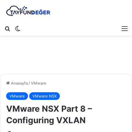
Arama yap ...
Dış görünümü değiştir
M
Anasayfa
/
VMware
VMware
VMware NSX
VMware NSX Part 8 –
Configuring VXLAN