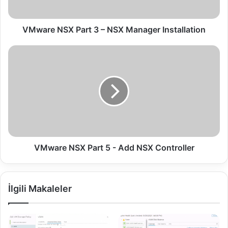
S
X
P
VMware NSX Part 3 – NSX Manager Installation
a
r
V
t
M
3
w
–
a
N
r
S
e
X
N
M
S
a
X
n
P
VMware NSX Part 5 - Add NSX Controller
a
a
g
r
e
t
İlgili Makaleler
r
5
I
-
n
A
s
d