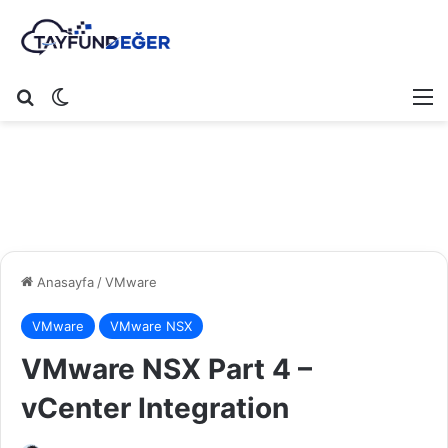
Arama yap ...
Dış görünümü değiştir
M
Anasayfa
/
VMware
VMware
VMware NSX
VMware NSX Part 4 –
vCenter Integration