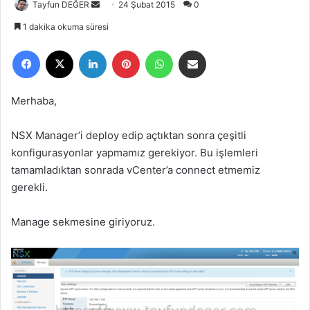
Tayfun DEĞER
B
24 Şubat 2015
0
i
1 dakika okuma süresi
r
Facebook
X
LinkedIn
Pinterest
WhatsApp
E-Posta ile paylaş
e
-
p
Merhaba,
o
s
NSX Manager’i deploy edip açtıktan sonra çeşitli
t
konfigurasyonlar yapmamız gerekiyor. Bu işlemleri
a
tamamladıktan sonrada vCenter’a connect etmemiz
g
gerekli.
ö
n
Manage sekmesine giriyoruz.
d
e
r
m
e
k