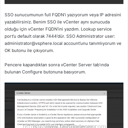
SSO sunucumunun full FQDN’i yazıyorum veya IP adresini
yazabilirsiniz. Benim SSO ile vCenter aynı sunucuda
olduğu için vCenter FQDN’ini yazdım. Lookup service
port’u default olarak 7444’dür. SSO Administrator user:
administrator@vsphere.local
account’unu tanımlıyorum ve
OK butonu ile çıkıyorum.
Pencere kapandıktan sonra vCenter Server tab’ında
bulunan Configure butonuna basıyorum.