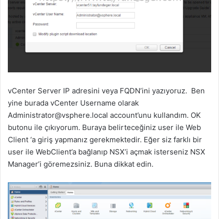
vCenter Server IP adresini veya FQDN’ini yazıyoruz. Ben
yine burada vCenter Username olarak
Administrator@vsphere.local
account’unu kullandım. OK
butonu ile çıkıyorum. Buraya belirteceğiniz user ile Web
Client ‘a giriş yapmanız gerekmektedir. Eğer siz farklı bir
user ile WebClient’a bağlanıp NSX’i açmak isterseniz NSX
Manager’i göremezsiniz. Buna dikkat edin.