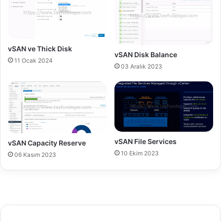
t
d
a
N
l
S
l
X
a
C
vSAN ve Thick Disk
vSAN Disk Balance
t
o
11 Ocak 2024
i
n
03 Aralık 2023
o
t
n
r
o
l
l
e
r
vSAN File Services
vSAN Capacity Reserve
10 Ekim 2023
06 Kasım 2023