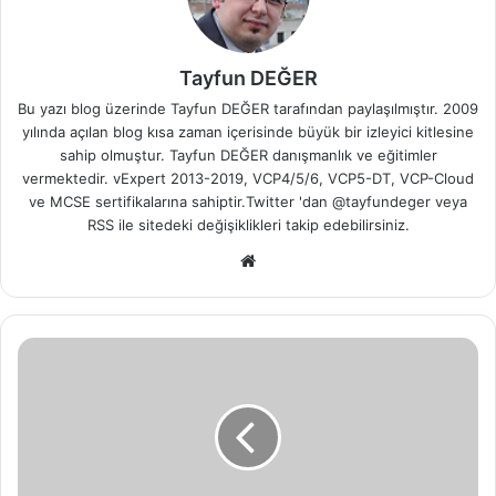
Tayfun DEĞER
Bu yazı blog üzerinde Tayfun DEĞER tarafından paylaşılmıştır. 2009
yılında açılan blog kısa zaman içerisinde büyük bir izleyici kitlesine
sahip olmuştur. Tayfun DEĞER danışmanlık ve eğitimler
vermektedir. vExpert 2013-2019, VCP4/5/6, VCP5-DT, VCP-Cloud
ve MCSE sertifikalarına sahiptir.Twitter 'dan @tayfundeger veya
RSS
ile sitedeki değişiklikleri takip edebilirsiniz.
We
b
sit
esi
V
M
w
a
r
e
N