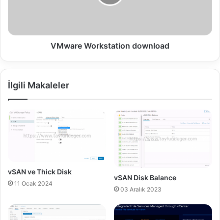
l
e
d
W
n
o
u
r
m
k
VMware Workstation download
b
s
e
t
r
a
İlgili Makaleler
t
i
o
n
d
o
w
n
l
vSAN ve Thick Disk
vSAN Disk Balance
o
11 Ocak 2024
a
03 Aralık 2023
d