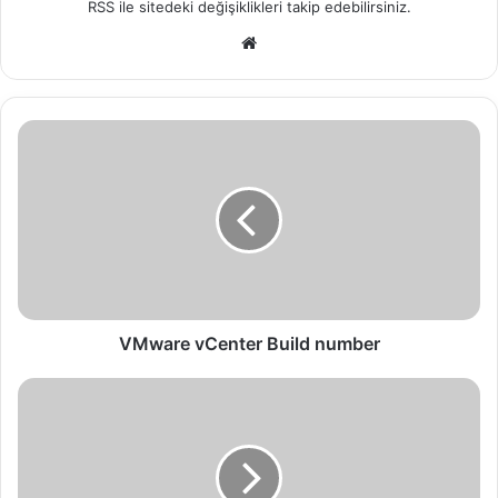
RSS
ile sitedeki değişiklikleri takip edebilirsiniz.
We
b
sit
esi
V
M
w
a
r
e
v
C
e
n
VMware vCenter Build number
t
e
V
r
M
B
w
u
a
i
r