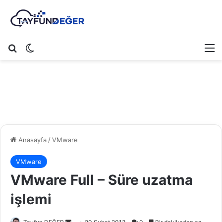
Arama yap ...
Dış görünümü değiştir
M
Anasayfa
/
VMware
VMware
VMware Full – Süre uzatma
işlemi