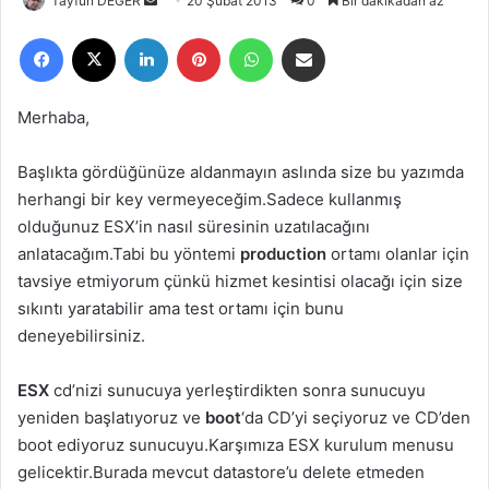
Tayfun DEĞER
B
20 Şubat 2013
0
Bir dakikadan az
i
Facebook
X
LinkedIn
Pinterest
WhatsApp
E-Posta ile paylaş
r
e
-
Merhaba,
p
o
Başlıkta gördüğünüze aldanmayın aslında size bu yazımda
s
herhangi bir key vermeyeceğim.Sadece kullanmış
t
olduğunuz ESX’in nasıl süresinin uzatılacağını
a
anlatacağım.Tabi bu yöntemi
production
ortamı olanlar için
g
tavsiye etmiyorum çünkü hizmet kesintisi olacağı için size
ö
sıkıntı yaratabilir ama test ortamı için bunu
n
deneyebilirsiniz.
d
e
ESX
cd’nizi sunucuya yerleştirdikten sonra sunucuyu
r
yeniden başlatıyoruz ve
boot
‘da CD’yi seçiyoruz ve CD’den
m
boot ediyoruz sunucuyu.Karşımıza ESX kurulum menusu
e
gelicektir.Burada mevcut datastore’u delete etmeden
k