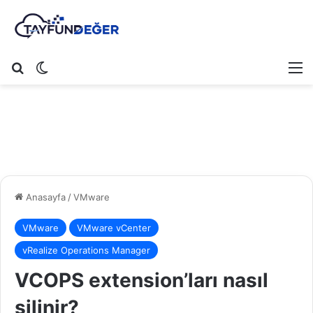
Arama yap ...
Dış görünümü değiştir
M
Anasayfa
/
VMware
VMware
VMware vCenter
vRealize Operations Manager
VCOPS extension’ları nasıl
silinir?