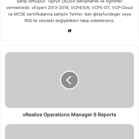
sahip olmuştur. Tayfun DEĞER danışmanlık ve eğitimler
vermektedir. vExpert 2013-2019, VCP4/5/6, VCP5-DT, VCP-Cloud
ve MCSE sertifikalarına sahiptir.Twitter 'dan @tayfundeger veya
RSS
ile sitedeki değişiklikleri takip edebilirsiniz.
We
b
sit
esi
v
R
e
a
l
i
z
e
O
p
vRealize Operations Manager 6 Reports
e
r
D
a
R