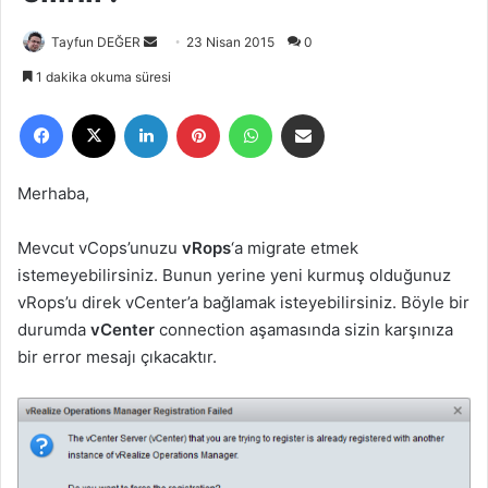
Tayfun DEĞER
B
23 Nisan 2015
0
i
1 dakika okuma süresi
r
Facebook
X
LinkedIn
Pinterest
WhatsApp
E-Posta ile paylaş
e
-
p
Merhaba,
o
s
Mevcut vCops’unuzu
vRops
‘a migrate etmek
t
istemeyebilirsiniz. Bunun yerine yeni kurmuş olduğunuz
a
vRops’u direk vCenter’a bağlamak isteyebilirsiniz. Böyle bir
g
durumda
vCenter
connection aşamasında sizin karşınıza
ö
bir error mesajı çıkacaktır.
n
d
e
r
m
e