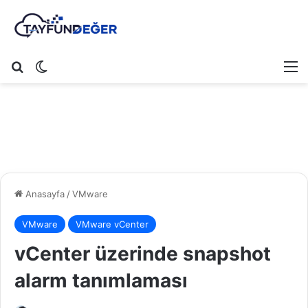
Arama yap ...
Dış görünümü değiştir
M
Anasayfa
/
VMware
VMware
VMware vCenter
vCenter üzerinde snapshot
alarm tanımlaması