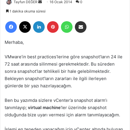
Tayfun DEĞER
B
16 Ocak 2014
0
i
1 dakika okuma süresi
r
Facebook
X
LinkedIn
Pinterest
WhatsApp
E-Posta ile paylaş
e
-
p
Merhaba,
o
s
VMware’in best practices’lerine göre snapshot’ların 24 ile
t
72 saat arasında silinmesi gerekmektedir. Bu süreden
a
sonra snapshot’lar tehlikeli bir hale gelebilmektedir.
g
Bekleyen snapshot’ların zararları ile ilgili ilerleyen
ö
günlerde bir yazı hazırlayacağım.
n
d
e
Ben bu yazımda sizlere vCenter’a snapshot alarm’ı
r
tanımlayıp;
virtual machine
‘ler üzerinde snapshot
m
olduğunda bize uyarı vermesi için alarm tanımlayacağım.
e
k
İşlemi en tepeden yapacağım için vCenter altında bulunan