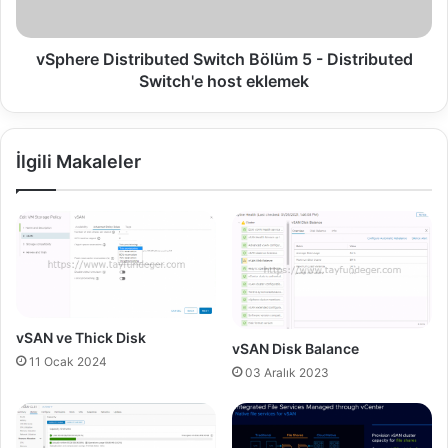
n
D
c
i
i
s
vSphere Distributed Switch Bölüm 5 - Distributed
n
t
Switch'e host eklemek
g
r
i
b
İlgili Makaleler
u
t
e
d
S
w
i
t
c
vSAN ve Thick Disk
vSAN Disk Balance
h
11 Ocak 2024
B
03 Aralık 2023
ö
l
ü