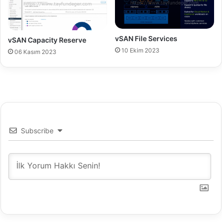
m
5
-
D
vSAN File Services
vSAN Capacity Reserve
i
10 Ekim 2023
06 Kasım 2023
s
t
r
i
b
u
t
e
Subscribe
d
S
w
i
t
c
h
'