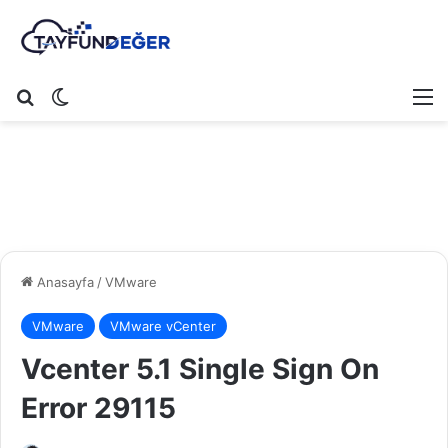
Arama yap ...
Dış görünümü değiştir
M
Anasayfa
/
VMware
VMware
VMware vCenter
Vcenter 5.1 Single Sign On
Error 29115