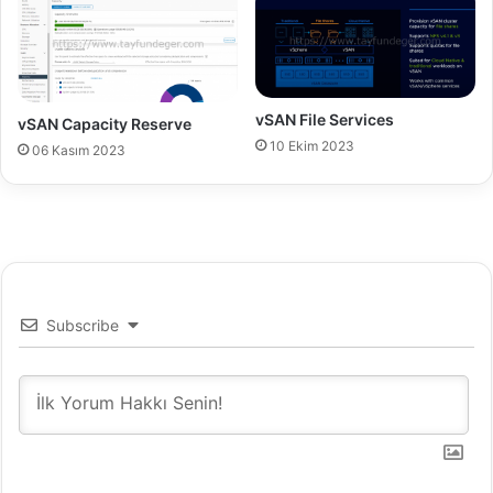
h
a
t
a
s
vSAN File Services
vSAN Capacity Reserve
ı
10 Ekim 2023
06 Kasım 2023
i
l
e
i
l
g
i
l
Subscribe
i
g
ü
n
c
e
l