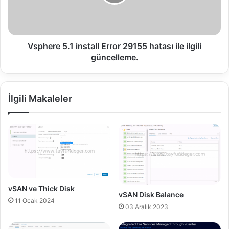
O
r
S
e
X
5
L
.
i
1
Vsphere 5.1 install Error 29155 hatası ile ilgili
o
i
güncelleme.
n
n
D
s
e
t
İlgili Makaleler
s
a
t
l
e
l
ğ
E
i
r
r
o
r
2
vSAN ve Thick Disk
vSAN Disk Balance
9
11 Ocak 2024
1
03 Aralık 2023
5
5