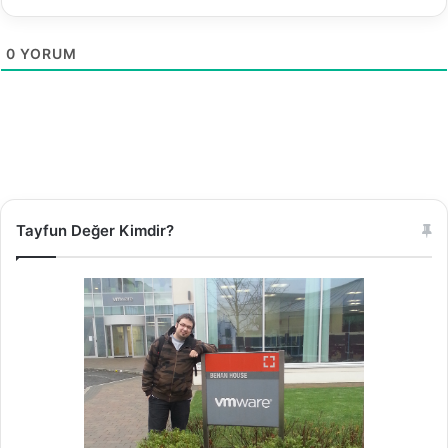
l
e
0
YORUM
m
e
.
Tayfun Değer Kimdir?