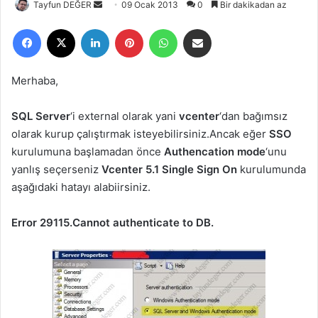
Tayfun DEĞER
B
09 Ocak 2013
0
Bir dakikadan az
i
Facebook
X
LinkedIn
Pinterest
WhatsApp
E-Posta ile paylaş
r
e
-
Merhaba,
p
o
SQL Server
‘i external olarak yani
vcenter
‘dan bağımsız
s
olarak kurup çalıştırmak isteyebilirsiniz.Ancak eğer
SSO
t
kurulumuna başlamadan önce
Authencation mode
‘unu
a
yanlış seçerseniz
Vcenter 5.1 Single Sign On
kurulumunda
g
aşağıdaki hatayı alabiirsiniz.
ö
n
Error 29115.Cannot authenticate to DB.
d
e
r
m
e
k