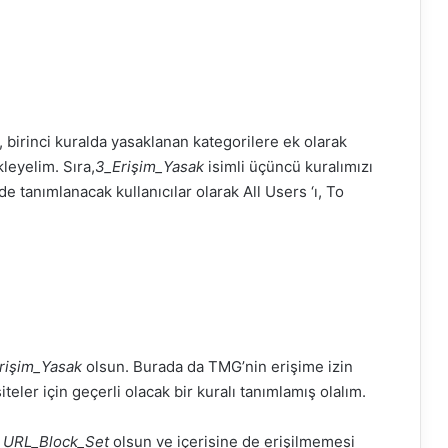
 birinci kuralda yasaklanan kategorilere ek olarak
leyelim. Sıra,
3_Erişim_Yasak
isimli üçüncü kuralımızı
e tanımlanacak kullanıcılar olarak
All
Users ‘ı, To
rişim_Yasak
olsun. Burada da
TMG’nin
erişime izin
eler için geçerli olacak bir kuralı tanımlamış olalım.
i
URL_Block_Set
olsun ve içerisine de erişilmemesi