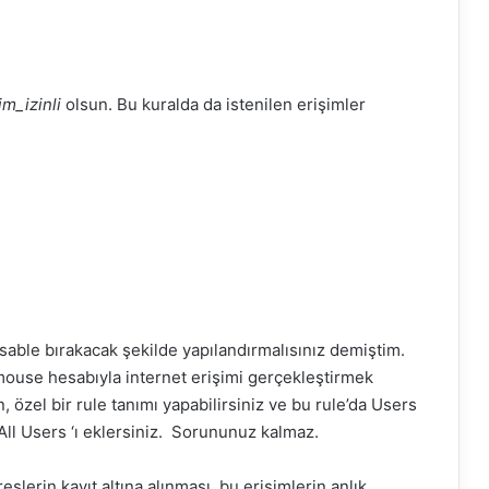
im_izinli
olsun. Bu kuralda da istenilen erişimler
isable
bırakacak şekilde yapılandırmalısınız demiştim.
mouse
hesabıyla internet erişimi gerçekleştirmek
n, özel bir
rule
tanımı yapabilirsiniz ve bu
rule’da
Users
All
Users ‘ı eklersiniz. Sorununuz kalmaz.
eslerin kayıt altına alınması, bu erişimlerin anlık