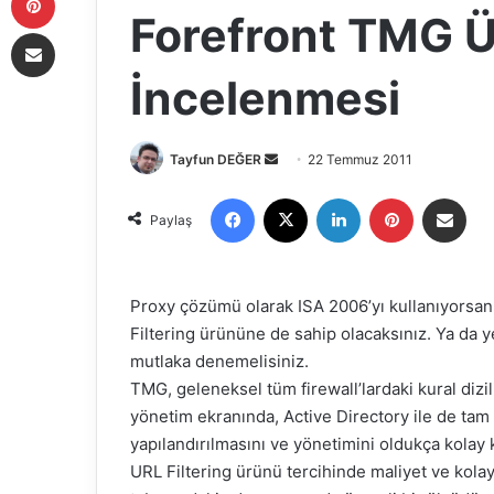
Forefront TMG 
E-Posta ile paylaş
İncelenmesi
Tayfun DEĞER
B
22 Temmuz 2011
i
Facebook
X
LinkedIn
Pinterest
E-Posta ile paylaş
r
Paylaş
e
-
p
Proxy çözümü olarak ISA 2006’yı kullanıyorsanı
o
Filtering
ürününe de sahip olacaksınız. Ya da y
s
mutlaka denemelisiniz.
t
TMG, geleneksel tüm
firewall’lardaki
kural dizi
a
yönetim ekranında, Active Directory ile de ta
g
yapılandırılmasını ve yönetimini oldukça kolay k
ö
URL
Filtering
ürünü tercihinde maliyet ve kolay
n