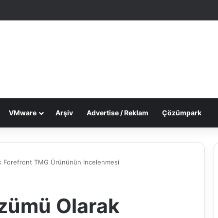
le Makale
 görünümü değiştir
VMware
Arşiv
Advertise / Reklam
Çözümpark
ak Forefront TMG Ürününün İncelenmesi
özümü Olarak