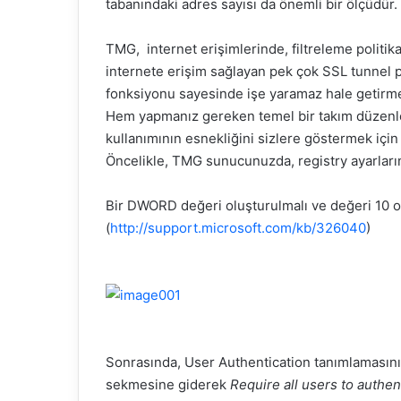
tabanındaki adres sayısı da önemli bir ölçüdür
d
e
TMG, internet erişimlerinde, filtreleme politik
r
internete erişim sağlayan pek çok SSL
tunnel
p
m
fonksiyonu sayesinde işe yaramaz hale getirme
e
Hem yapmanız gereken temel bir takım düzenl
k
kullanımının esnekliğini sizlere göstermek içi
Öncelikle, TMG sunucunuzda,
registry
ayarları
Bir DWORD değeri oluşturulmalı ve değeri 10 ol
(
http://support.microsoft.com/kb/326040
)
Sonrasında, User
Authentication
tanımlamasın
sekmesine giderek
Require
all
users
to
authen