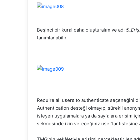
Beşinci bir kural daha oluşturalım ve adı
5_Eriş
tanımlanabilir.
Require
all
users
to
authenticate
seçeneğini
d
Authentication
desteği olmayıp, sürekli
anony
isteyen uygulamalara ya da sayfalara erişim içi
sekmesinde izin vereceğiniz
user’lar
listesine
TMG’nin
vekâletiyle erişimi gerçekleştirilen adr