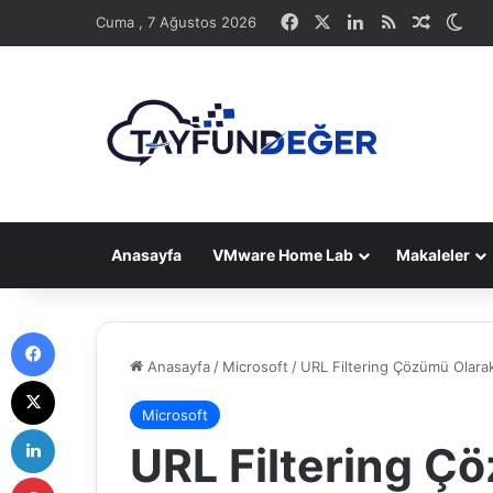
Facebook
X
LinkedIn
RSS
Rastge
Dış
Cuma , 7 Ağustos 2026
Anasayfa
VMware Home Lab
Makaleler
Facebook
Anasayfa
/
Microsoft
/
URL Filtering Çözümü Olar
X
Microsoft
LinkedIn
URL Filtering Ç
Pinterest