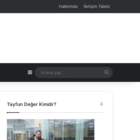
Hakkımda
İletişim Talebi
Kenar Bölmesi
Arama
yap
...
Tayfun Değer Kimdir?