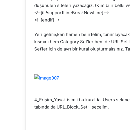
düşünülen siteleri yazacağız. (Kim bilir belki 
<!–[if !supportLineBreakNewLine]–>
<!–[endif]–>
Yeri gelmişken hemen belirtelim, tanımlayaca
kısmını hem
Category
Set’ler hem de URL Set’
Set’ler için de ayrı bir kural oluşturmalısınız. 
4_Erişim_Yasak isimli bu kuralda, Users sekmes
tabında da
URL_Block_Set
‘i seçelim.