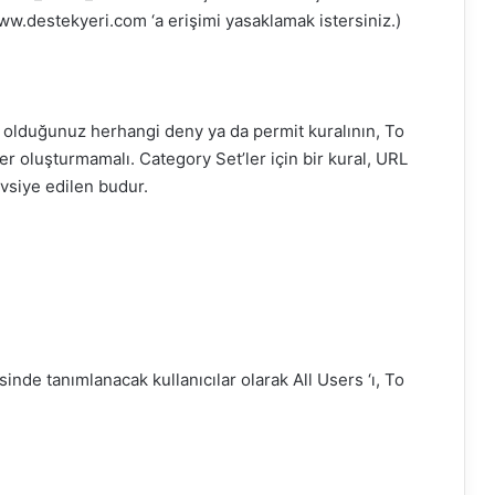
www.destekyeri.com ‘a erişimi yasaklamak istersiniz.)
k olduğunuz herhangi
deny
ya da
permit
kuralının, To
ler oluşturmamalı.
Category
Set’ler için bir kural, URL
Tavsiye edilen budur.
inde tanımlanacak kullanıcılar olarak
All
Users ‘ı, To