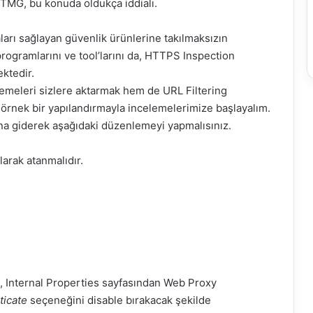
. TMG, bu konuda oldukça iddialı.
aları sağlayan güvenlik ürünlerine takılmaksızın
rogramlarını ve
tool’larını
da, HTTPS
Inspection
ktedir.
emeleri sizlere aktarmak hem de URL
Filtering
n örnek bir yapılandırmayla incelemelerimize başlayalım.
na giderek aşağıdaki düzenlemeyi yapmalısınız.
arak atanmalıdır.
ı,
Internal
Properties
sayfasından Web Proxy
ticate
seçeneğini
disable
bırakacak şekilde