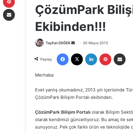
ÇözümPark Biliş
E-Posta ile paylaş
Ekibinden!!!
Tayfun DEĞER
B
30 Mayıs 2013
i
Facebook
X
LinkedIn
Pinterest
E-Posta ile paylaş
r
Paylaş
e
-
Merhaba
p
o
Evet yanlış okumadınız, 2013 yılı içerisinde T
s
ÇözümPark Bilişim Portalı ekibinden.
t
a
ÇözümPark Bilişim Portalı
olarak Bilişim Sektö
g
olarak kendimizi güncelliyoruz. Bu amaç ile s
ö
sunuyoruz. Pek çok farklı ürün ve teknolojide
n