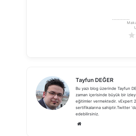
Maka
Tayfun DEĞER
Bu yazı blog üzerinde Tayfun DEĞ
zaman içerisinde büyük bir izle
eğitimler vermektedir. vExper
sertifikalarına sahiptir.Twitter
edebilirsiniz.
We
b