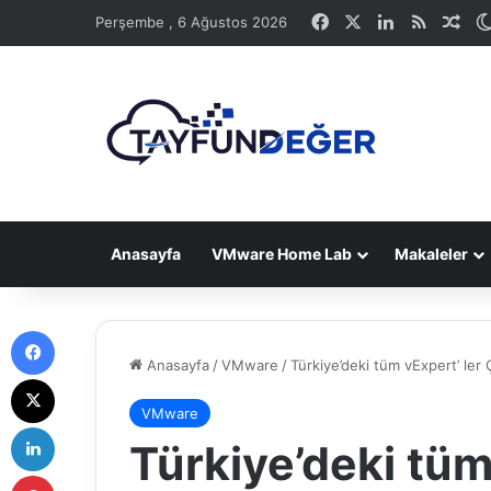
Facebook
X
LinkedIn
RSS
Ras
Perşembe , 6 Ağustos 2026
Anasayfa
VMware Home Lab
Makaleler
Facebook
Anasayfa
/
VMware
/
Türkiye’deki tüm vExpert’ ler 
X
VMware
LinkedIn
Türkiye’deki tüm
Pinterest