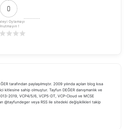
0
leyi Oylamayı 
Unutmayın !
ER tarafından paylaşılmıştır. 2009 yılında açılan blog kısa
yici kitlesine sahip olmuştur. Tayfun DEĞER danışmanlık ve
t 2013-2019, VCP4/5/6, VCP5-DT, VCP-Cloud ve MCSE
 'dan @tayfundeger veya
RSS
ile sitedeki değişiklikleri takip