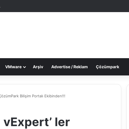
tgele Makale
Dış görünümü değiştir
VMware
Arşiv
Advertise / Reklam
Çözümpark
ÇözümPark Bilişim Portalı Ekibinden!!!
 vExpert’ ler