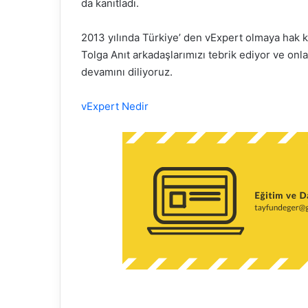
da kanıtladı.
d
e
2013 yılında Türkiye’ den vExpert olmaya hak 
r
Tolga Anıt arkadaşlarımızı tebrik ediyor ve onla
m
devamını diliyoruz.
e
k
vExpert Nedir