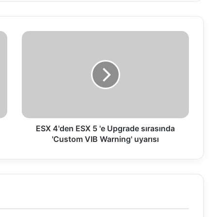
E
S
X
4
'
d
e
n
E
S
ESX 4'den ESX 5 'e Upgrade sırasında
X
'Custom VIB Warning' uyarısı
5
'
e
U
p
g
r