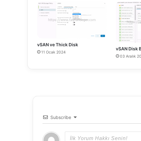
r
ı
a
ç
ı
k
l
vSAN ve Thick Disk
a
vSAN Disk 
11 Ocak 2024
n
03 Aralık 2
d
ı
Subscribe