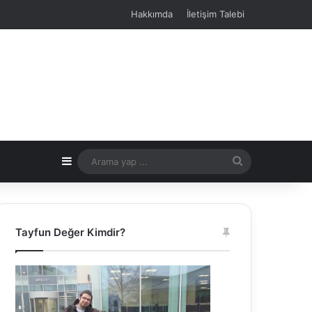
Hakkımda
İletişim Talebi
Kenar Bölmesi
Arama
yap
...
Tayfun Değer Kimdir?