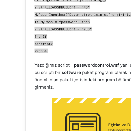
m
env(“ALLOWOSDBUILD”) = “NO”
e
MyPass=Inputbox(“Devam etmek icin sifre giriniz
k
If MyPass = “password” then
env(“ALLOWOSDBUILD”) = “YES”
End If
</script>
</job>
Yazdığımız script’i
passwordcontrol.wsf
yani 
bu scripti bir
software
paket programı olarak h
önemli olan paket içerisindeki program bölümün
girmeniz.