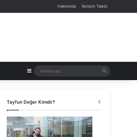
Hakkımda
İletişim Talebi
Kenar Bölmesi
Arama
yap
...
Tayfun Değer Kimdir?