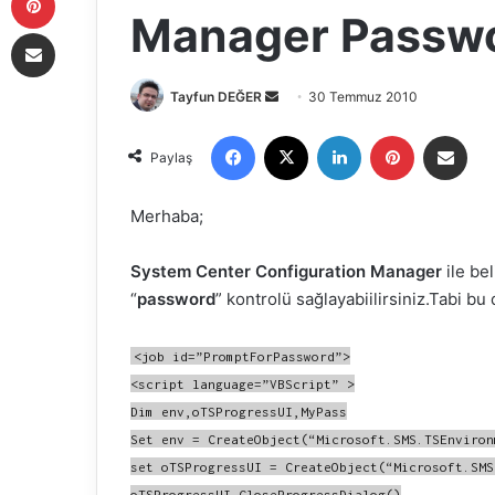
Manager Passw
E-Posta ile paylaş
Tayfun DEĞER
B
30 Temmuz 2010
i
Facebook
X
LinkedIn
Pinterest
E-Posta ile paylaş
r
Paylaş
e
-
Merhaba;
p
o
System Center Configuration Manager
ile bel
s
“
password
” kontrolü sağlayabiilirsiniz.Tabi bu
t
a
<job id=”PromptForPassword”>
g
<script language=”VBScript” >
ö
Dim env,oTSProgressUI,MyPass
n
Set env = CreateObject(“Microsoft.SMS.TSEnviron
d
set oTSProgressUI = CreateObject(“Microsoft.SMS
e
r
oTSProgressUI.CloseProgressDialog()