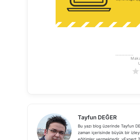
Maka
Tayfun DEĞER
Bu yazı blog üzerinde Tayfun DEĞ
zaman içerisinde büyük bir izle
eğitimler vermektedir. vExper