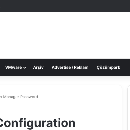
tgele Makale
Dış görünümü değiştir
VMware
Arşiv
Advertise / Reklam
Çözümpark
on Manager Password
onfiguration