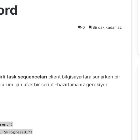
ord
0
Bir dakikadan az
irli
task sequenceları
client bilgisayarlara sunarken bir
 durum için ufak bir script -hazırlamanız gerekiyor.
ment”)
.TSProgressUI”)