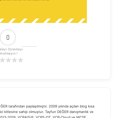
0
leyi Oylamayı 
Unutmayın !
ER tarafından paylaşılmıştır. 2009 yılında açılan blog kısa
yici kitlesine sahip olmuştur. Tayfun DEĞER danışmanlık ve
t 2013-2019, VCP4/5/6, VCP5-DT, VCP-Cloud ve MCSE