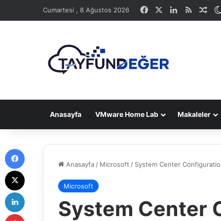
Facebook
X
LinkedIn
RSS
Ras
Cumartesi , 8 Ağustos 2026
Anasayfa
VMware Home Lab
Makaleler
Facebook
Anasayfa
/
Microsoft
/
System Center Configurati
X
Microsoft
LinkedIn
System Center C
Pinterest