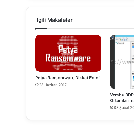
k
G
i
İlgili Makaleler
r
i
ş
i
K
ı
s
ı
t
Petya Ransomware Dikkat Edin!
l
28 Haziran 2017
a
m
Vembu BDR 
a
Ortamlarını
08 Şubat 2