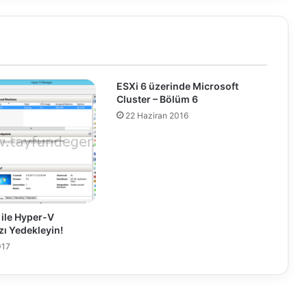
o
y
m
e
n
t
ESXi 6 üzerinde Microsoft
T
Cluster – Bölüm 6
o
22 Haziran 2016
o
l
k
i
t
a
r
ile Hyper-V
t
zı Yedekleyin!
ı
017
k
d
e
s