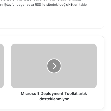
 'dan @tayfundeger veya
RSS
ile sitedeki değişiklikleri takip
M
i
c
r
o
s
o
f
t
D
Microsoft Deployment Toolkit artık
e
desteklenmiyor
p
l