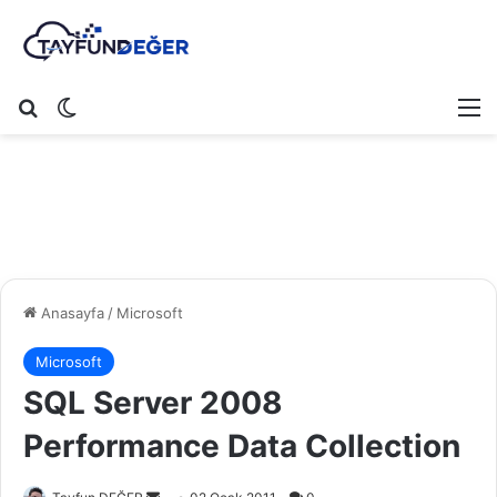
Arama yap ...
Dış görünümü değiştir
M
Anasayfa
/
Microsoft
Microsoft
SQL Server 2008
Performance Data Collection