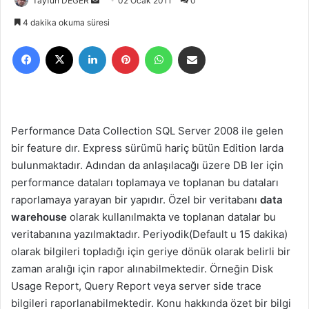
Tayfun DEĞER
B
02 Ocak 2011
0
i
4 dakika okuma süresi
r
Facebook
X
LinkedIn
Pinterest
WhatsApp
E-Posta ile paylaş
e
-
p
o
s
Performance Data Collection SQL Server 2008 ile gelen
t
bir feature dır. Express sürümü hariç bütün Edition larda
a
bulunmaktadır. Adından da anlaşılacağı üzere DB ler için
g
performance dataları toplamaya ve toplanan bu dataları
ö
raporlamaya yarayan bir yapıdır. Özel bir veritabanı
data
n
warehouse
olarak kullanılmakta ve toplanan datalar bu
d
e
veritabanına yazılmaktadır. Periyodik(Default u 15 dakika)
r
olarak bilgileri topladığı için geriye dönük olarak belirli bir
m
zaman aralığı için rapor alınabilmektedir. Örneğin Disk
e
Usage Report, Query Report veya server side trace
k
bilgileri raporlanabilmektedir. Konu hakkında özet bir bilgi