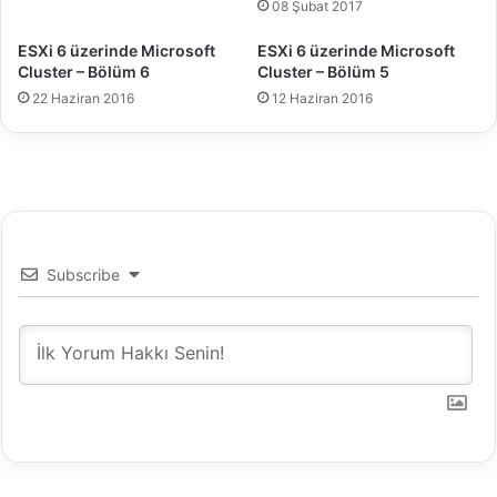
ı
08 Şubat 2017
v
ESXi 6 üzerinde Microsoft
ESXi 6 üzerinde Microsoft
e
Cluster – Bölüm 6
Cluster – Bölüm 5
T
a
22 Haziran 2016
12 Haziran 2016
ş
ı
n
m
a
Y
ö
Subscribe
n
t
e
m
l
e
r
i