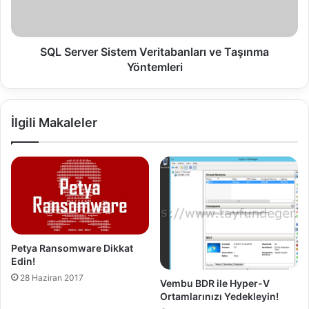
v
e
r
S
SQL Server Sistem Veritabanları ve Taşınma
i
Yöntemleri
s
t
e
İlgili Makaleler
m
V
e
r
i
t
a
b
a
Petya Ransomware Dikkat
n
Edin!
l
28 Haziran 2017
a
Vembu BDR ile Hyper-V
Ortamlarınızı Yedekleyin!
r