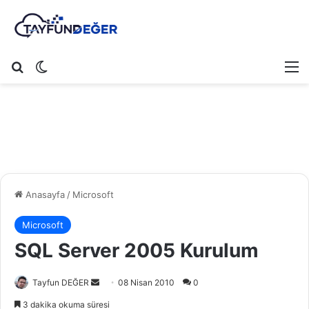
Arama yap ...
Dış görünümü değiştir
M
Anasayfa
/
Microsoft
Microsoft
SQL Server 2005 Kurulum
Tayfun DEĞER
B
08 Nisan 2010
0
i
3 dakika okuma süresi