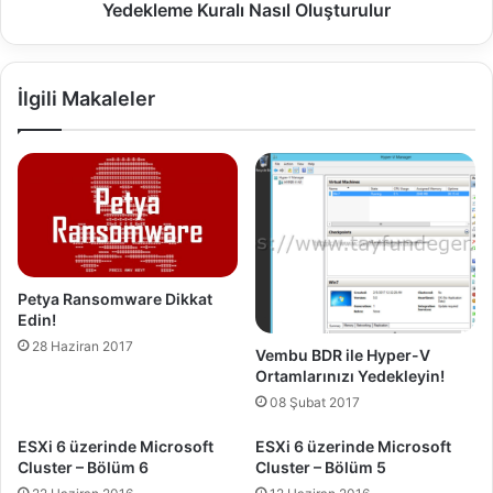
m
Q
Yedekleme Kuralı Nasıl Oluşturulur
e
L
v
S
e
e
İlgili Makaleler
G
r
e
v
r
e
i
r
Y
2
ü
0
k
0
l
5
e
ü
Petya Ransomware Dikkat
m
z
Edin!
e
e
28 Haziran 2017
N
r
Vembu BDR ile Hyper-V
a
Ortamlarınızı Yedekleyin!
i
s
n
08 Şubat 2017
ı
d
l
ESXi 6 üzerinde Microsoft
ESXi 6 üzerinde Microsoft
e
Cluster – Bölüm 6
Cluster – Bölüm 5
?
O
H
t