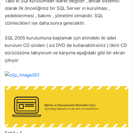
Tabiî ki SQl kurulumdan ibaret değildir , ancak sistemci
olarak ilk önceliğimiz bir SQL Server ın kurulması ,
yedeklenmesi , bakımı , yönetimi olmalıdır. SQL
cümlecikleri ise daha sonra gelecektir.
SQL 2005 kurulumuna başlamak için elimdeki iki adet
kurulum CD sinden ( siz DVD de kullanabilirsiniz ) ilkini CD
sürücüsüne takıyorum ve karşıma aşağıdaki gibi bir ekran
çıkıyor
Şekil – 1