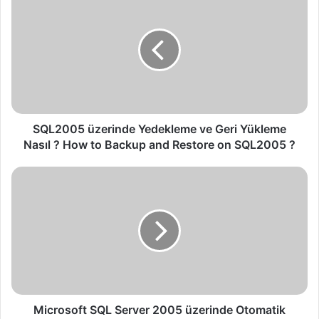
Q
L
2
0
0
5
ü
z
e
SQL2005 üzerinde Yedekleme ve Geri Yükleme
r
Nasıl ? How to Backup and Restore on SQL2005 ?
i
n
M
d
i
e
c
Y
r
e
o
d
s
e
o
k
f
l
t
e
S
Microsoft SQL Server 2005 üzerinde Otomatik