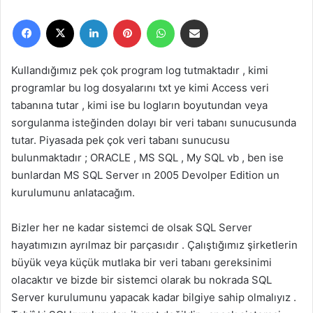
r
Facebook
X
LinkedIn
Pinterest
WhatsApp
E-Posta ile paylaş
e
-
p
Kullandığımız pek çok program log tutmaktadır , kimi
o
programlar bu log dosyalarını txt ye kimi Access veri
s
tabanına tutar , kimi ise bu logların boyutundan veya
t
sorgulanma isteğinden dolayı bir veri tabanı sunucusunda
a
tutar. Piyasada pek çok veri tabanı sunucusu
g
bulunmaktadır ; ORACLE , MS SQL , My SQL vb , ben ise
ö
bunlardan MS SQL Server ın 2005 Devolper Edition un
n
kurulumunu anlatacağım.
d
e
r
Bizler her ne kadar sistemci de olsak SQL Server
m
hayatımızın ayrılmaz bir parçasıdır . Çalıştığımız şirketlerin
e
büyük veya küçük mutlaka bir veri tabanı gereksinimi
k
olacaktır ve bizde bir sistemci olarak bu nokrada SQL
Server kurulumunu yapacak kadar bilgiye sahip olmalıyız .