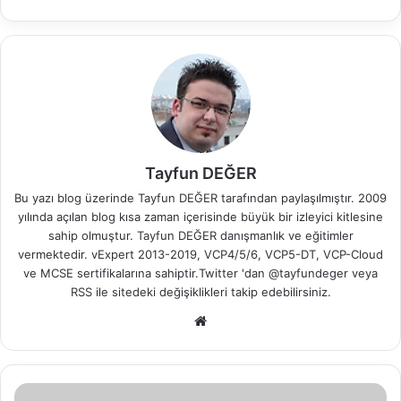
Tayfun DEĞER
Bu yazı blog üzerinde Tayfun DEĞER tarafından paylaşılmıştır. 2009
yılında açılan blog kısa zaman içerisinde büyük bir izleyici kitlesine
sahip olmuştur. Tayfun DEĞER danışmanlık ve eğitimler
vermektedir. vExpert 2013-2019, VCP4/5/6, VCP5-DT, VCP-Cloud
ve MCSE sertifikalarına sahiptir.Twitter 'dan @tayfundeger veya
RSS
ile sitedeki değişiklikleri takip edebilirsiniz.
We
b
sit
esi
S