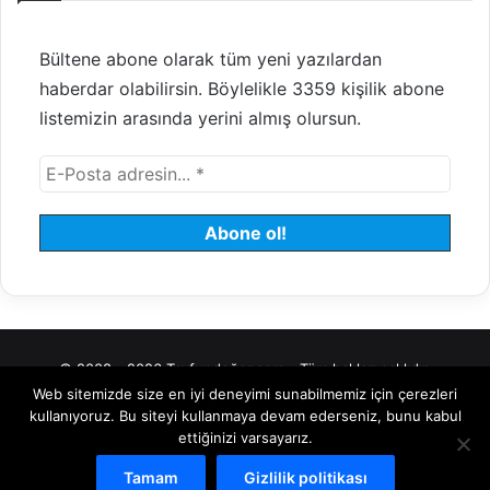
Bültene abone olarak tüm yeni yazılardan
haberdar olabilirsin. Böylelikle 3359 kişilik abone
listemizin arasında yerini almış olursun.
© 2008 - 2026 Tayfundeğer.com - Tüm hakları saklıdır.
Web sitemizde size en iyi deneyimi sunabilmemiz için çerezleri
Hosting
Bulut Sunucu
Sanal (VDS) Sunucu
Yönetilen Sunucu
kullanıyoruz. Bu siteyi kullanmaya devam ederseniz, bunu kabul
ettiğinizi varsayarız.
Kiralık Sunucu
Halka Arz Danışmanlık
Borsa
Tamam
Gizlilik politikası