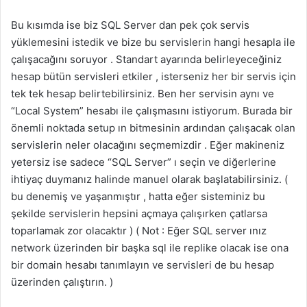
Bu kısımda ise biz SQL Server dan pek çok servis
yüklemesini istedik ve bize bu servislerin hangi hesapla ile
çalışacağını soruyor . Standart ayarında belirleyeceğiniz
hesap bütün servisleri etkiler , isterseniz her bir servis için
tek tek hesap belirtebilirsiniz. Ben her servisin aynı ve
“Local System” hesabı ile çalışmasını istiyorum. Burada bir
önemli noktada setup ın bitmesinin ardından çalışacak olan
servislerin neler olacağını seçmemizdir . Eğer makineniz
yetersiz ise sadece “SQL Server” ı seçin ve diğerlerine
ihtiyaç duymanız halinde manuel olarak başlatabilirsiniz. (
bu denemiş ve yaşanmıştır , hatta eğer sisteminiz bu
şekilde servislerin hepsini açmaya çalışırken çatlarsa
toparlamak zor olacaktır ) ( Not : Eğer SQL server ınız
network üzerinden bir başka sql ile replike olacak ise ona
bir domain hesabı tanımlayın ve servisleri de bu hesap
üzerinden çalıştırın. )