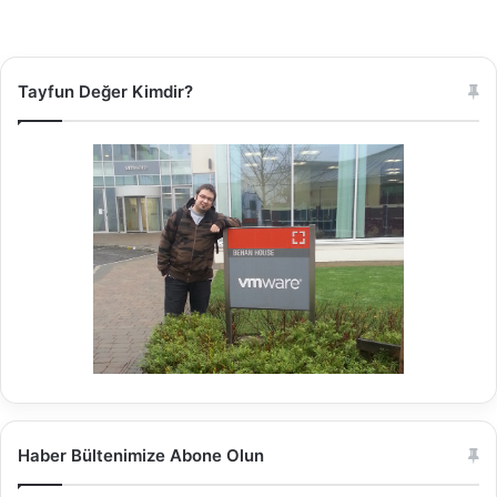
c
h
M
i
Tayfun Değer Kimdir?
m
a
r
i
s
i
Haber Bültenimize Abone Olun