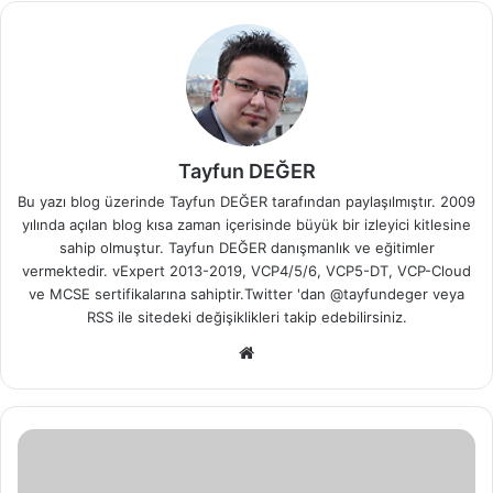
Tayfun DEĞER
Bu yazı blog üzerinde Tayfun DEĞER tarafından paylaşılmıştır. 2009
yılında açılan blog kısa zaman içerisinde büyük bir izleyici kitlesine
sahip olmuştur. Tayfun DEĞER danışmanlık ve eğitimler
vermektedir. vExpert 2013-2019, VCP4/5/6, VCP5-DT, VCP-Cloud
ve MCSE sertifikalarına sahiptir.Twitter 'dan @tayfundeger veya
RSS
ile sitedeki değişiklikleri takip edebilirsiniz.
We
b
sit
esi
D
S
N