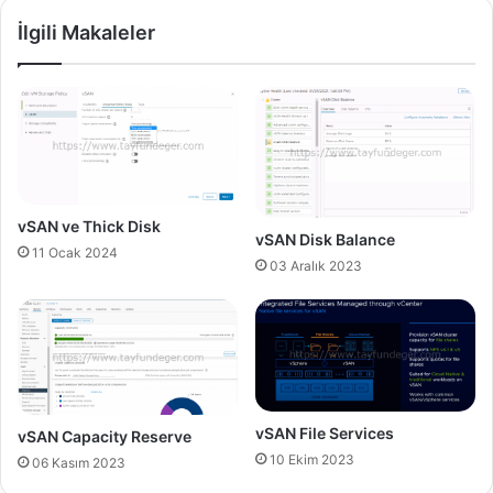
r
b
İlgili Makaleler
t
u
e
t
d
e
O
d
D
S
B
w
C
i
d
t
r
c
vSAN ve Thick Disk
vSAN Disk Balance
i
h
11 Ocak 2024
v
B
03 Aralık 2023
e
ö
r
l
ü
m
1
-
S
vSAN File Services
vSAN Capacity Reserve
t
10 Ekim 2023
06 Kasım 2023
a