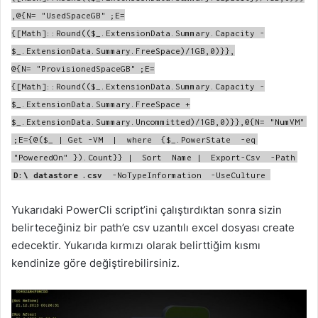
,@{N=
"UsedSpaceGB"
;E=
{[Math]::Round(($_.ExtensionData.Summary.Capacity -
$_.ExtensionData.Summary.FreeSpace)/1GB,0)}},
@{N=
"ProvisionedSpaceGB"
;E=
{[Math]::Round(($_.ExtensionData.Summary.Capacity -
$_.ExtensionData.Summary.FreeSpace +
$_.ExtensionData.Summary.Uncommitted)/1GB,0)}},@{N=
"NumVM"
;E={@($_ | Get
-VM
|
where
{$_.PowerState
-eq
"PoweredOn"
}).Count}} |
Sort
Name |
Export-Csv
-Path
D:\
datastore
.csv
-NoTypeInformation
-UseCulture
Yukarıdaki PowerCli script’ini çalıştırdıktan sonra sizin
belirteceğiniz bir path’e csv uzantılı excel dosyası create
edecektir. Yukarıda kırmızı olarak belirttiğim kısmı
kendinize göre değiştirebilirsiniz.