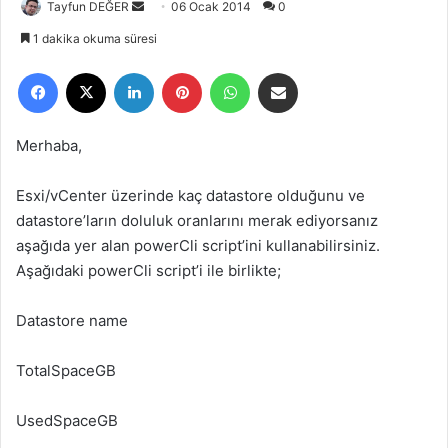
Tayfun DEĞER
B
06 Ocak 2014
0
i
1 dakika okuma süresi
r
Facebook
X
LinkedIn
Pinterest
WhatsApp
E-Posta ile paylaş
e
-
p
Merhaba,
o
s
Esxi/vCenter üzerinde kaç datastore olduğunu ve
t
datastore’ların doluluk oranlarını merak ediyorsanız
a
aşağıda yer alan powerCli script’ini kullanabilirsiniz.
g
Aşağıdaki powerCli script’i ile birlikte;
ö
n
Datastore name
d
e
r
TotalSpaceGB
m
e
UsedSpaceGB
k