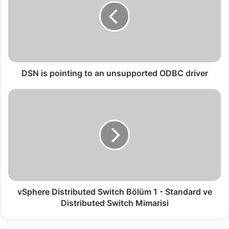
i
s
p
o
i
n
t
DSN is pointing to an unsupported ODBC driver
i
n
v
g
S
t
p
o
h
a
e
n
r
u
e
n
D
s
i
u
s
vSphere Distributed Switch Bölüm 1 - Standard ve
p
t
Distributed Switch Mimarisi
p
r
o
i