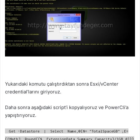
Yukarıdaki komutu çalıştırdıktan sonra Esxi/vCenter
credential’larını giriyoruz.
Daha sonra aşağıdaki script’i kopyalıyoruz ve PowerCli’a
yapıştırıyoruz.
Get
-Datastore
|
Select
Name,@{N=
"TotalSpaceGB"
;E=
{[Math]::Round(($_.ExtensionData.Summary.Capacity)/1GB,0)}}