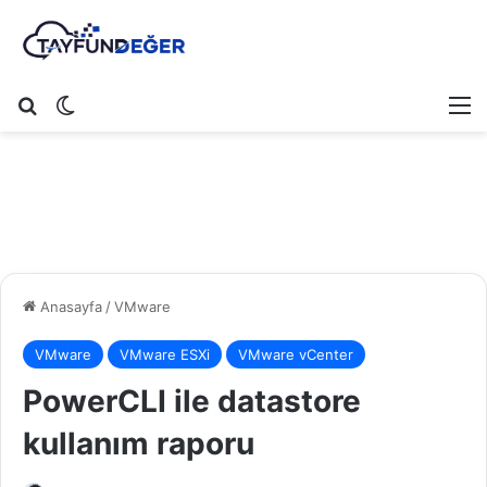
Arama yap ...
Dış görünümü değiştir
M
Anasayfa
/
VMware
VMware
VMware ESXi
VMware vCenter
PowerCLI ile datastore
kullanım raporu