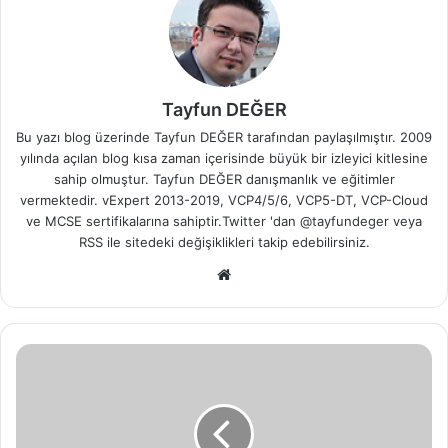
Tayfun DEĞER
Bu yazı blog üzerinde Tayfun DEĞER tarafından paylaşılmıştır. 2009
yılında açılan blog kısa zaman içerisinde büyük bir izleyici kitlesine
sahip olmuştur. Tayfun DEĞER danışmanlık ve eğitimler
vermektedir. vExpert 2013-2019, VCP4/5/6, VCP5-DT, VCP-Cloud
ve MCSE sertifikalarına sahiptir.Twitter 'dan @tayfundeger veya
RSS
ile sitedeki değişiklikleri takip edebilirsiniz.
We
b
sit
esi
R
o
u
t
e