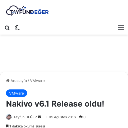
Arama yap ...
Dış görünümü değiştir
M
Anasayfa
/
VMware
VMware
Nakivo v6.1 Release oldu!
Tayfun DEĞER
B
05 Ağustos 2016
0
i
1 dakika okuma süresi