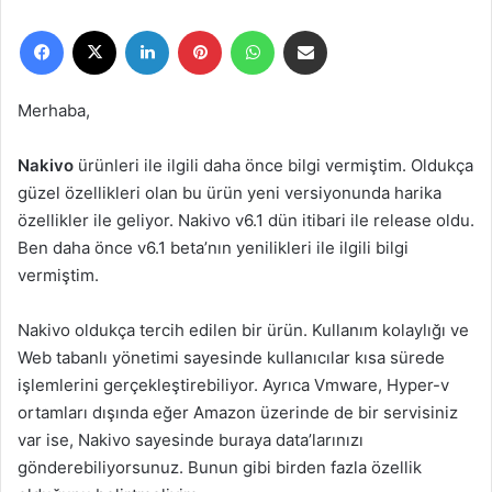
r
Facebook
X
LinkedIn
Pinterest
WhatsApp
E-Posta ile paylaş
e
-
p
Merhaba,
o
s
Nakivo
ürünleri ile ilgili daha önce bilgi vermiştim. Oldukça
t
güzel özellikleri olan bu ürün yeni versiyonunda harika
a
özellikler ile geliyor. Nakivo v6.1 dün itibari ile release oldu.
g
Ben daha önce v6.1 beta’nın yenilikleri ile ilgili bilgi
ö
vermiştim.
n
d
e
Nakivo oldukça tercih edilen bir ürün. Kullanım kolaylığı ve
r
Web tabanlı yönetimi sayesinde kullanıcılar kısa sürede
m
işlemlerini gerçekleştirebiliyor. Ayrıca Vmware, Hyper-v
e
ortamları dışında eğer Amazon üzerinde de bir servisiniz
k
var ise, Nakivo sayesinde buraya data’larınızı
gönderebiliyorsunuz. Bunun gibi birden fazla özellik