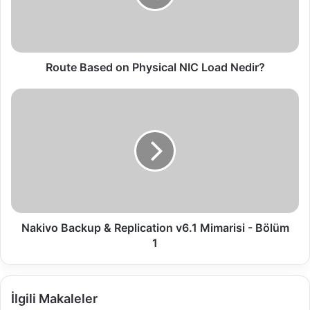
B
a
s
e
d
Route Based on Physical NIC Load Nedir?
o
n
N
P
a
h
k
y
i
s
v
i
o
c
B
a
a
l
c
N
k
Nakivo Backup & Replication v6.1 Mimarisi - Bölüm
I
u
1
C
p
L
&
o
R
İlgili Makaleler
a
e