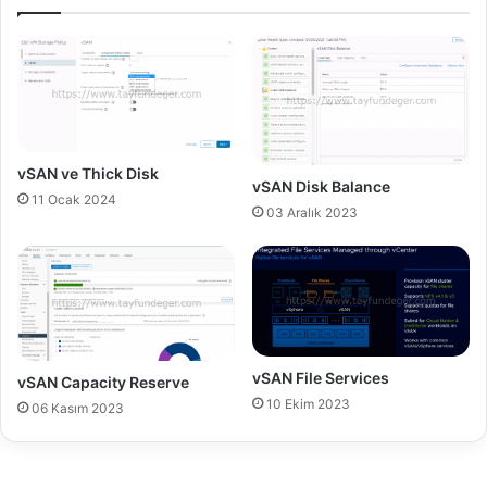
d
p
N
l
e
i
d
c
i
a
r
t
?
i
o
vSAN ve Thick Disk
vSAN Disk Balance
n
11 Ocak 2024
v
03 Aralık 2023
6
.
1
M
i
m
a
vSAN File Services
vSAN Capacity Reserve
r
10 Ekim 2023
06 Kasım 2023
i
s
i
-