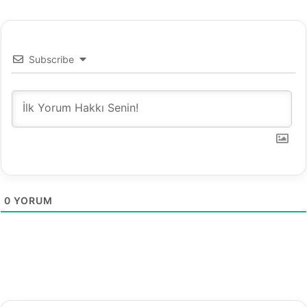
B
ö
l
ü
Subscribe
m
1
0
YORUM