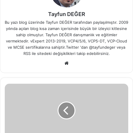
Tayfun DEĞER
Bu yazı blog üzerinde Tayfun DEĞER tarafından paylaşılmıştır. 2009
yılında açılan blog kısa zaman içerisinde büyük bir izleyici kitlesine
sahip olmuştur. Tayfun DEĞER danışmanlık ve eğitimler
vermektedir. vExpert 2013-2019, VCP4/5/6, VCP5-DT, VCP-Cloud
ve MCSE sertifikalarına sahiptir.Twitter 'dan @tayfundeger veya
RSS
ile sitedeki değişiklikleri takip edebilirsiniz.
We
b
sit
esi
A
r
t
a
n
H
a
r