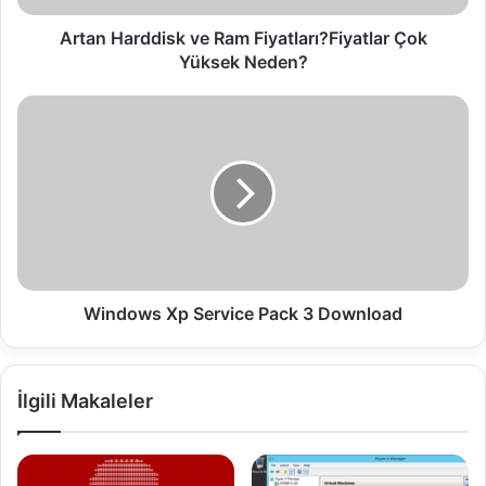
d
d
Artan Harddisk ve Ram Fiyatları?Fiyatlar Çok
i
Yüksek Neden?
s
k
W
v
i
e
n
R
d
a
o
m
w
F
s
i
X
y
p
a
S
Windows Xp Service Pack 3 Download
t
e
l
r
a
v
İlgili Makaleler
r
i
ı
c
?
e
F
P