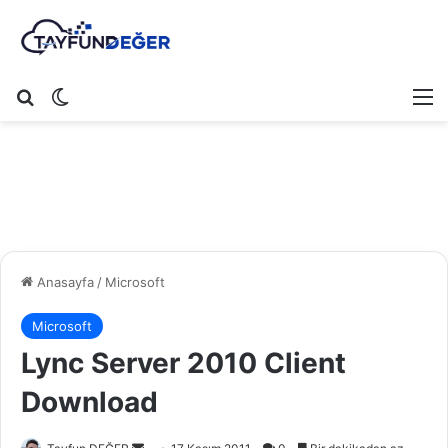
Arama yap ...
Dış görünümü değiştir
M
Anasayfa
/
Microsoft
Microsoft
Lync Server 2010 Client
Download