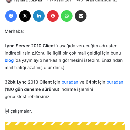
Tayfun DEĞER
B
17 Kasım 2011
0
Bir dakikadan az
i
Facebook
X
LinkedIn
Pinterest
WhatsApp
E-Posta ile paylaş
r
e
-
Merhaba;
p
o
Lync Server 2010 Client
‘ı aşağıda vereceğim adresten
s
indirebilirsiniz.Konu ile ilgili bir çok mail geldiği için bunu
t
blog
‘da yayınlayıp herkesin görmesini istedim..Enazından
a
mail trafiği azalmış olur dimi:)
g
ö
32bit Lync 2010 Client
için
buradan
ve
64bit
için
buradan
n
(
180 gün deneme sürümü
) indirme işlemini
d
gerçekleştirebilirsiniz.
e
r
İyi çalışmalar.
m
e
k