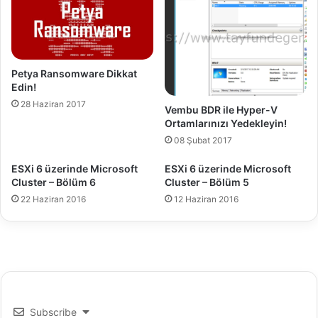
i
a
y
c
a
k
t
3
l
D
Petya Ransomware Dikkat
a
o
Edin!
r
w
28 Haziran 2017
Ç
Vembu BDR ile Hyper-V
n
Ortamlarınızı Yedekleyin!
o
l
k
o
08 Şubat 2017
Y
a
ü
ESXi 6 üzerinde Microsoft
ESXi 6 üzerinde Microsoft
d
Cluster – Bölüm 6
Cluster – Bölüm 5
k
s
22 Haziran 2016
12 Haziran 2016
e
k
N
e
d
e
n
Subscribe
?