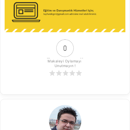
0
Makaleyi Oylamayı 
Unutmayın !