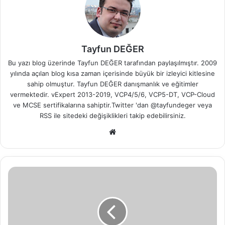
Tayfun DEĞER
Bu yazı blog üzerinde Tayfun DEĞER tarafından paylaşılmıştır. 2009
yılında açılan blog kısa zaman içerisinde büyük bir izleyici kitlesine
sahip olmuştur. Tayfun DEĞER danışmanlık ve eğitimler
vermektedir. vExpert 2013-2019, VCP4/5/6, VCP5-DT, VCP-Cloud
ve MCSE sertifikalarına sahiptir.Twitter 'dan @tayfundeger veya
RSS
ile sitedeki değişiklikleri takip edebilirsiniz.
We
b
sit
esi
F
o
r
e
f
r