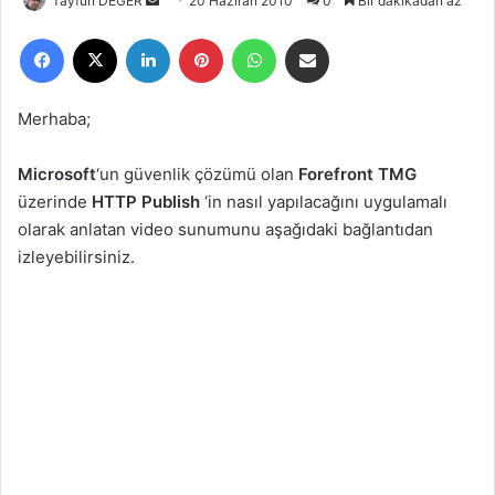
Tayfun DEĞER
B
20 Haziran 2010
0
Bir dakikadan az
i
Facebook
X
LinkedIn
Pinterest
WhatsApp
E-Posta ile paylaş
r
e
-
Merhaba;
p
o
Microsoft
‘un güvenlik çözümü olan
Forefront TMG
s
üzerinde
HTTP Publish
‘in nasıl yapılacağını uygulamalı
t
olarak anlatan video sunumunu aşağıdaki bağlantıdan
a
izleyebilirsiniz.
g
ö
n
d
e
r
m
e
k