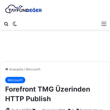
Arama yap ...
Dış görünümü değiştir
M
Anasayfa
/
Microsoft
Microsoft
Forefront TMG Üzerinden
HTTP Publish