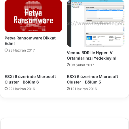
l
0
m
7
e
R
s
e
i
s
o
Petya Ransomware Dikkat
u
Edin!
r
28 Haziran 2017
Vembu BDR ile Hyper-V
c
Ortamlarınızı Yedekleyin!
e
M
08 Şubat 2017
a
ESXi 6 üzerinde Microsoft
ESXi 6 üzerinde Microsoft
i
Cluster – Bölüm 6
Cluster – Bölüm 5
l
b
22 Haziran 2016
12 Haziran 2016
o
x