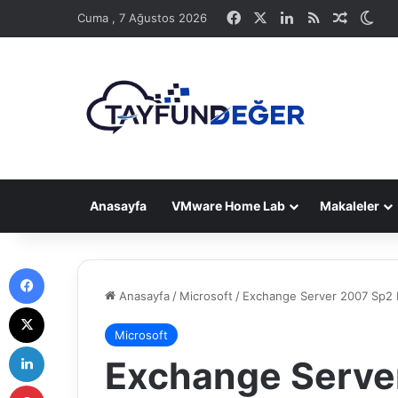
Facebook
X
LinkedIn
RSS
Rastge
Dış
Cuma , 7 Ağustos 2026
Anasayfa
VMware Home Lab
Makaleler
Facebook
Anasayfa
/
Microsoft
/
Exchange Server 2007 Sp2
X
Microsoft
LinkedIn
Exchange Serve
Pinterest