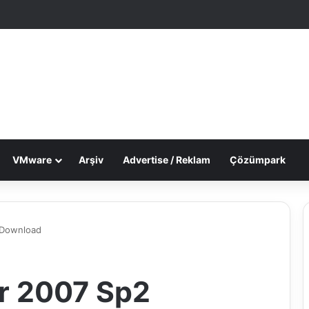
le Makale
 görünümü değiştir
VMware
Arşiv
Advertise / Reklam
Çözümpark
 Download
r 2007 Sp2