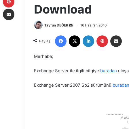
Download
E-Posta ile paylaş
Tayfun DEĞER
B
16 Haziran 2010
i
Facebook
X
LinkedIn
Pinterest
E-Posta ile paylaş
r
Paylaş
e
-
Merhaba;
p
o
Exchange Server ile ilgili bilgiye
buradan
ulaşab
s
t
Exchange Server 2007 Sp2 sürümünü
burada
a
g
ö
n
d
Maka
e
r