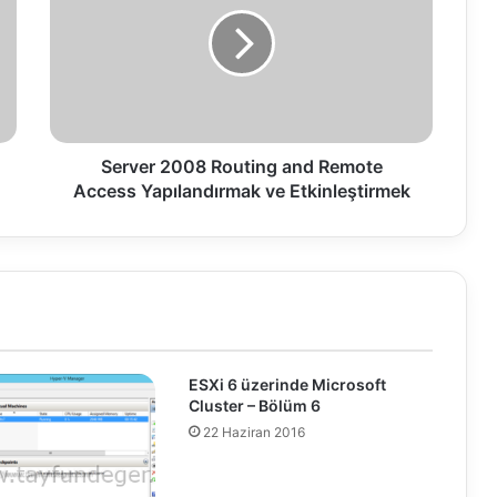
r
v
e
r
2
0
0
8
Server 2008 Routing and Remote
R
Access Yapılandırmak ve Etkinleştirmek
o
u
t
i
n
g
a
n
ESXi 6 üzerinde Microsoft
d
Cluster – Bölüm 6
R
22 Haziran 2016
e
m
o