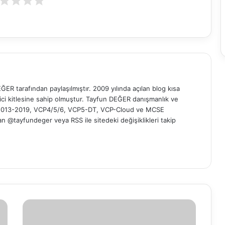
ER tarafından paylaşılmıştır. 2009 yılında açılan blog kısa
yici kitlesine sahip olmuştur. Tayfun DEĞER danışmanlık ve
t 2013-2019, VCP4/5/6, VCP5-DT, VCP-Cloud ve MCSE
 'dan @tayfundeger veya
RSS
ile sitedeki değişiklikleri takip
S
e