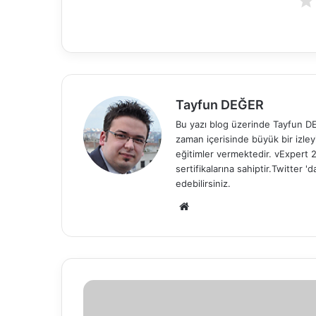
m
e
k
Tayfun DEĞER
Bu yazı blog üzerinde Tayfun DEĞ
zaman içerisinde büyük bir izle
eğitimler vermektedir. vExper
sertifikalarına sahiptir.Twitter
edebilirsiniz.
We
b
sit
esi
W
i