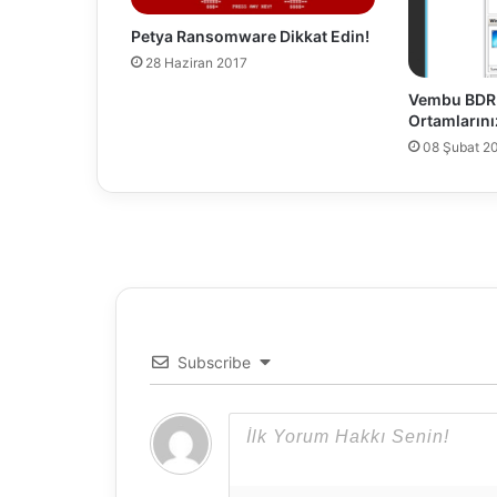
v
Petya Ransomware Dikkat Edin!
e
28 Haziran 2017
r
K
Vembu BDR 
u
Ortamlarını
r
08 Şubat 2
u
l
u
m
u
Subscribe