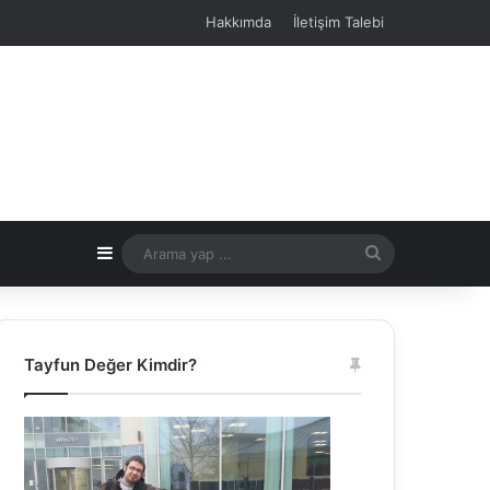
Hakkımda
İletişim Talebi
Kenar Bölmesi
Arama
yap
...
Tayfun Değer Kimdir?