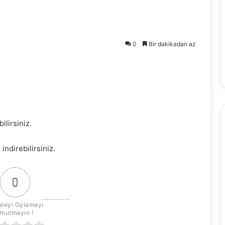
0
Bir dakikadan az
ilirsiniz.
n
indirebilirsiniz.
0
leyi Oylamayı 
Unutmayın !