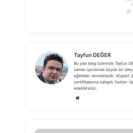
Tayfun DEĞER
Bu yazı blog üzerinde Tayfun DEĞ
zaman içerisinde büyük bir izle
eğitimler vermektedir. vExper
sertifikalarına sahiptir.Twitter
edebilirsiniz.
We
b
sit
esi
E