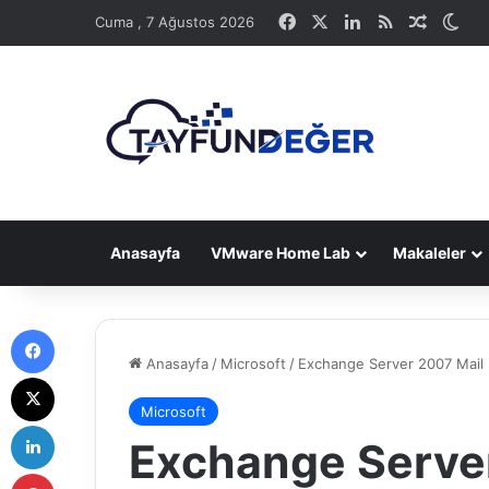
Facebook
X
LinkedIn
RSS
Rastge
Dış
Cuma , 7 Ağustos 2026
Anasayfa
VMware Home Lab
Makaleler
Facebook
Anasayfa
/
Microsoft
/
Exchange Server 2007 Mail
X
Microsoft
LinkedIn
Exchange Serve
Pinterest