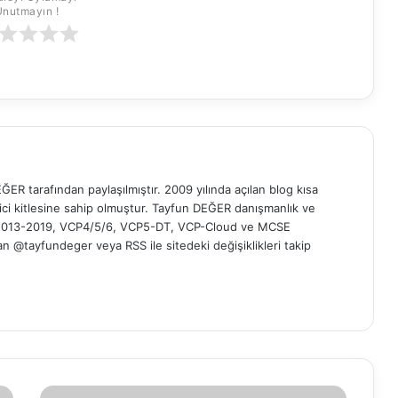
Unutmayın !
ER tarafından paylaşılmıştır. 2009 yılında açılan blog kısa
yici kitlesine sahip olmuştur. Tayfun DEĞER danışmanlık ve
t 2013-2019, VCP4/5/6, VCP5-DT, VCP-Cloud ve MCSE
 'dan @tayfundeger veya
RSS
ile sitedeki değişiklikleri takip
E