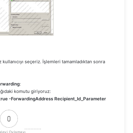
z kullanıcıyı seçeriz. İşlemleri tamamladıktan sonra
orwarding
:
ağıdaki komutu giriyoruz:
true -ForwardingAddress Recipient_Id_Parameter
0
leyi Oylamayı 