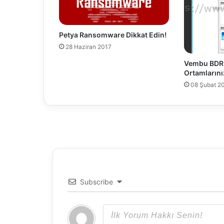
t
e
B
Petya Ransomware Dikkat Edin!
a
28 Haziran 2017
c
k
Vembu BDR 
u
Ortamlarını
p
08 Şubat 2
Subscribe