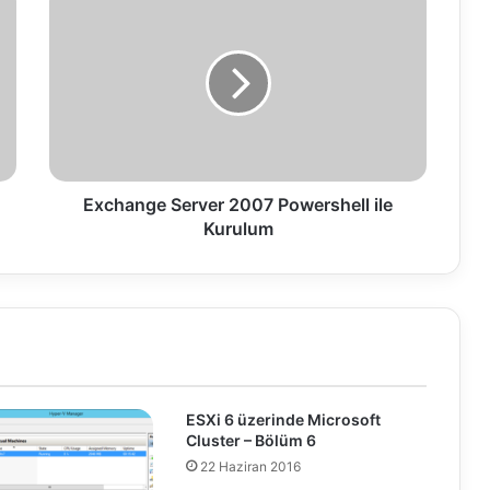
x
c
h
a
n
g
e
S
e
Exchange Server 2007 Powershell ile
r
Kurulum
v
e
r
2
0
0
7
P
ESXi 6 üzerinde Microsoft
o
Cluster – Bölüm 6
w
22 Haziran 2016
e