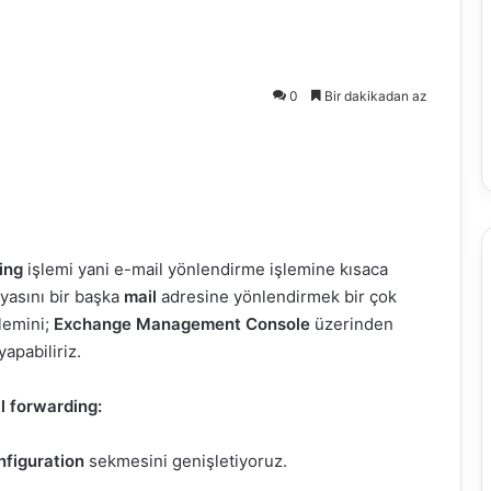
0
Bir dakikadan az
ing
işlemi yani e-mail yönlendirme işlemine kısaca
pyasını bir başka
mail
adresine yönlendirmek bir çok
lemini;
Exchange Management Console
üzerinden
apabiliriz.
 forwarding:
nfiguration
sekmesini genişletiyoruz.