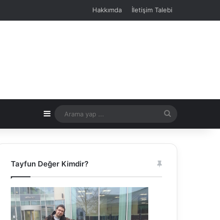
Hakkımda
İletişim Talebi
Kenar Bölmesi
Arama
yap
...
Tayfun Değer Kimdir?