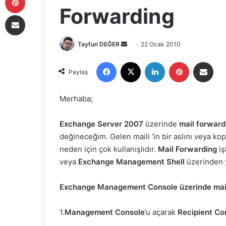
Forwarding
E-Posta ile paylaş
Tayfun DEĞER
B
22 Ocak 2010
i
Facebook
X
LinkedIn
Pinterest
E-Posta ile paylaş
r
Paylaş
e
-
Merhaba;
p
o
Exchange Server 2007
üzerinde
mail forward
s
değineceğim. Gelen maili ‘in bir aslını veya ko
t
neden için çok kullanışlıdır.
Mail Forwarding
iş
a
veya
Exchange Management Shell
üzerinden y
g
ö
Exchange Management Console üzerinde mail
n
d
1.
Management Console
’u açarak
Recipient Co
e
r