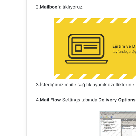
2.
Mailbox
’a tıklıyoruz.
m
e
k
3.İstediğimiz maile sağ tıklayarak özelliklerine 
4.
Mail Flow
Settings tabında
Delivery Options