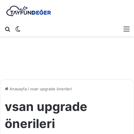
Arama yap ...
Dış görünümü değiştir
M
Anasayfa
/
vsan upgrade önerileri
vsan upgrade
önerileri