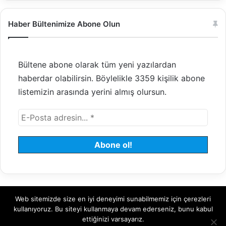
Haber Bültenimize Abone Olun
Bültene abone olarak tüm yeni yazılardan
haberdar olabilirsin. Böylelikle 3359 kişilik abone
listemizin arasında yerini almış olursun.
Web sitemizde size en iyi deneyimi sunabilmemiz için çerezleri
© 2008 - 2026 Tayfundeğer.com - Tüm hakları saklıdır.
kullanıyoruz. Bu siteyi kullanmaya devam ederseniz, bunu kabul
ettiğinizi varsayarız.
Hosting
Bulut Sunucu
Sanal (VDS) Sunucu
Yönetilen Sunucu