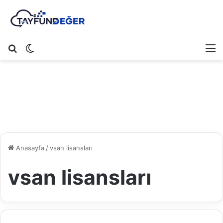
Arama yap ...
Dış görünümü değiştir
M
Anasayfa
/
vsan lisansları
vsan lisansları