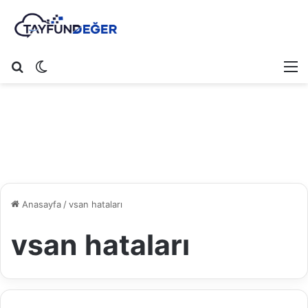
Arama yap ...
Dış görünümü değiştir
M
Anasayfa
/
vsan hataları
vsan hataları