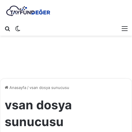
Arama yap ...
Dış görünümü değiştir
M
Anasayfa
/
vsan dosya sunucusu
vsan dosya
sunucusu