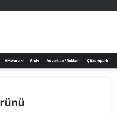
tgele Makale
Dış görünümü değiştir
VMware
Arşiv
Advertise / Reklam
Çözümpark
ürünü