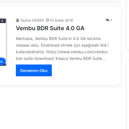
Tayfun DEĞER
10 Aralık 2018
7
Vembu BDR Suite 4.0 GA
Merhaba, Vembu BDR Suite’in 4.0 GA sürümü
release oldu. Download etmek için aşağıdaki link’i
kullanabilirsiniz. https://www.vembu.com/vembu-
bdr-suite-download/ Kısaca Vembu BDR Suite…
re
Devamını Oku