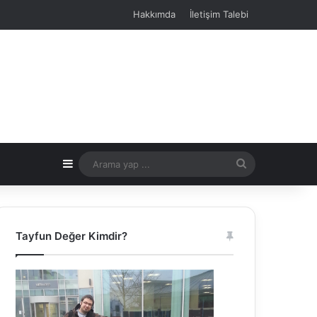
Hakkımda
İletişim Talebi
Kenar Bölmesi
Arama
yap
...
Tayfun Değer Kimdir?