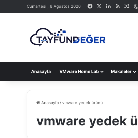
Facebook
X
LinkedIn
RSS
Ras
Cumartesi , 8 Ağustos 2026
Anasayfa
VMware Home Lab
Makaleler
Anasayfa
/
vmware yedek ürünü
vmware yedek 