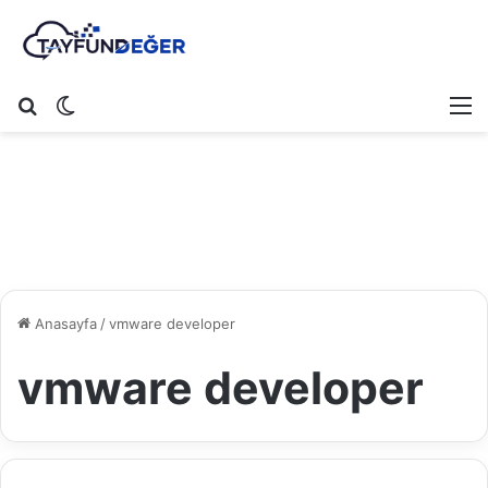
Arama yap ...
Dış görünümü değiştir
M
Anasayfa
/
vmware developer
vmware developer