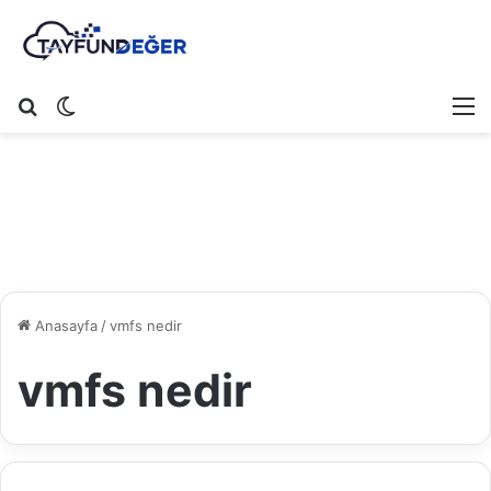
Arama yap ...
Dış görünümü değiştir
M
Anasayfa
/
vmfs nedir
vmfs nedir