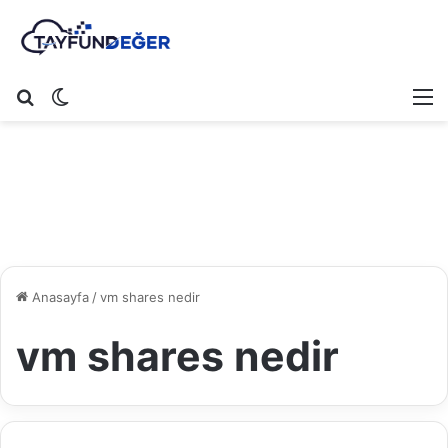
Arama yap ...
Dış görünümü değiştir
M
Anasayfa
/
vm shares nedir
vm shares nedir