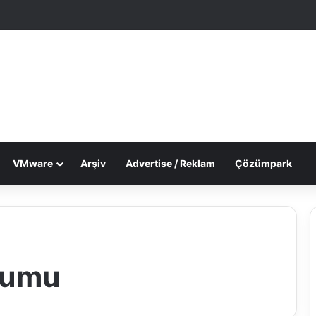
le Makale
 görünümü değiştir
VMware
Arşiv
Advertise / Reklam
Çözümpark
ulumu