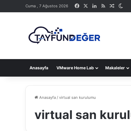
Facebook
X
LinkedIn
RSS
Rastge
Dış
Cuma , 7 Ağustos 2026
Anasayfa
VMware Home Lab
Makaleler
Anasayfa
/
virtual san kurulumu
virtual san kur