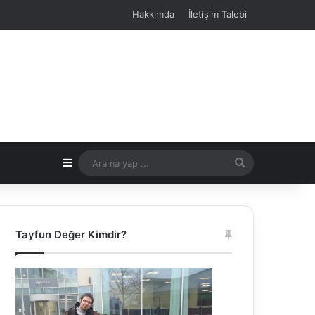
Hakkımda
İletişim Talebi
Kenar Bölmesi
Arama
yap
...
Tayfun Değer Kimdir?