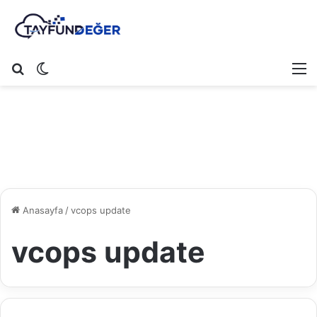
Arama yap ...
Dış görünümü değiştir
M
Anasayfa
/
vcops update
vcops update