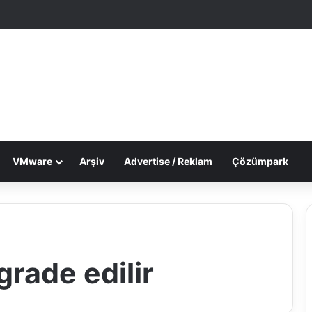
le Makale
 görünümü değiştir
VMware
Arşiv
Advertise / Reklam
Çözümpark
grade edilir