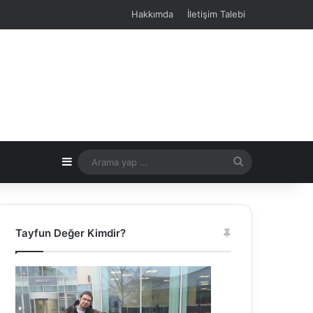
Hakkımda
İletişim Talebi
Kenar Bölmesi
Arama
yap
...
Tayfun Değer Kimdir?