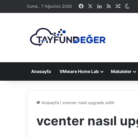
Facebook
X
LinkedIn
RSS
Rastge
Dış
Cuma , 7 Ağustos 2026
Anasayfa
VMware Home Lab
Makaleler
Anasayfa
/
vcenter nasıl upgrade edilir
vcenter nasıl up