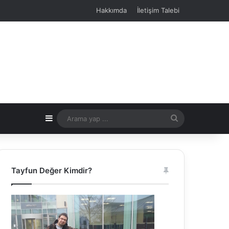
Hakkımda
İletişim Talebi
Kenar Bölmesi
Arama
yap
...
Tayfun Değer Kimdir?