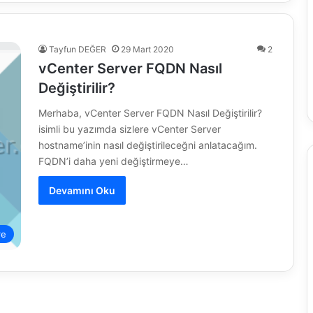
Tayfun DEĞER
29 Mart 2020
2
vCenter Server FQDN Nasıl
Değiştirilir?
Merhaba, vCenter Server FQDN Nasıl Değiştirilir?
isimli bu yazımda sizlere vCenter Server
hostname’inin nasıl değiştirileceğni anlatacağım.
FQDN’i daha yeni değiştirmeye…
Devamını Oku
re