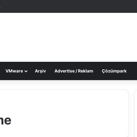
tgele Makale
Dış görünümü değiştir
VMware
Arşiv
Advertise / Reklam
Çözümpark
me