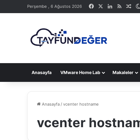
Facebook
X
LinkedIn
RSS
Ras
Perşembe , 6 Ağustos 2026
Anasayfa
VMware Home Lab
Makaleler
Anasayfa
/
vcenter hostname
vcenter hostna