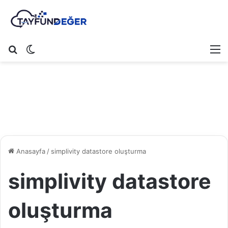
Arama yap ...
Dış görünümü değiştir
M
Anasayfa
/
simplivity datastore oluşturma
simplivity datastore
oluşturma