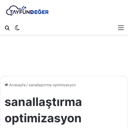
Arama yap ...
Dış görünümü değiştir
M
Anasayfa
/
sanallaştırma optimizasyon
sanallaştırma
optimizasyon