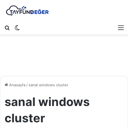
Arama yap ...
Dış görünümü değiştir
M
Anasayfa
/
sanal windows cluster
sanal windows
cluster