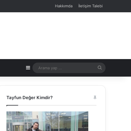
Hakkımda
İletişim Talebi
Kenar Bölmesi
Arama
yap
...
Tayfun Değer Kimdir?