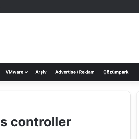
tgele Makale
Dış görünümü değiştir
VMware
Arşiv
Advertise / Reklam
Çözümpark
s controller