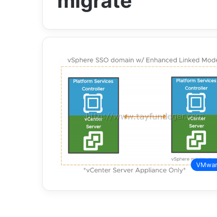
migrate
VMwa