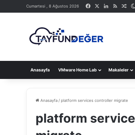
Facebook
X
LinkedIn
RSS
Ras
Cumartesi , 8 Ağustos 2026
Anasayfa
VMware Home Lab
Makaleler
Anasayfa
/
platform services controller migrate
platform service